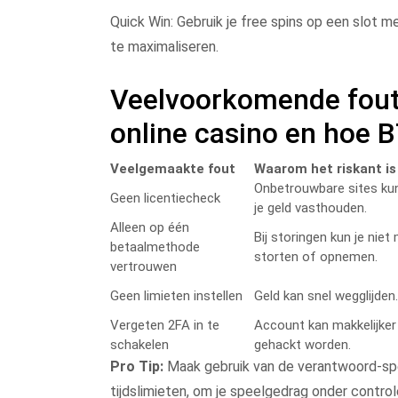
Quick Win: Gebruik je free spins op een slot met een hoge RTP (Return to Player) om je winstkansen
te maximaliseren.
Veelvoorkomende foute
online casino en hoe 
Veelgemaakte fout
Waarom het riskant is
Onbetrouwbare sites ku
Geen licentiecheck
je geld vasthouden.
Alleen op één
Bij storingen kun je niet
betaalmethode
storten of opnemen.
vertrouwen
Geen limieten instellen
Geld kan snel wegglijden.
Vergeten 2FA in te
Account kan makkelijker
schakelen
gehackt worden.
Pro Tip:
Maak gebruik van de verantwoord‑spel
tijdslimieten, om je speelgedrag onder contro