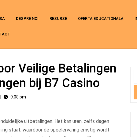
SA
DESPRE NOI
RESURSE
OFERTA EDUCATIONALA
I
TACT
oor Veilige Betalingen
ingen bij B7 Casino
|
9:08 pm
ng staat, waardoor de speelervaring ernstig wordt