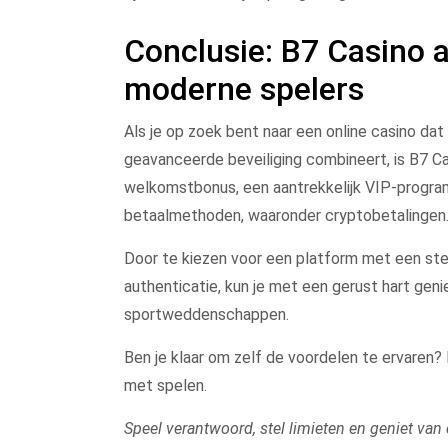
Conclusie: B7 Casino a
moderne spelers
Als je op zoek bent naar een online casino dat
geavanceerde beveiliging combineert, is B7 Ca
welkomstbonus, een aantrekkelijk VIP‑program
betaalmethoden, waaronder cryptobetalingen
Door te kiezen voor een platform met een ste
authenticatie, kun je met een gerust hart genie
sportweddenschappen.
Ben je klaar om zelf de voordelen te ervaren?
met spelen.
Speel verantwoord, stel limieten en geniet van 