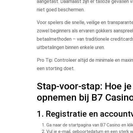
aangetast. Daarnaast zijn er talloze gevallen
niet goed beschermen.
Voor spelers die snelle, veilige en transparan
zowel beginners als ervaren gokkers aanspree
betaalmethoden – van traditionele creditcar
uitbetalingen binnen enkele uren.
Pro Tip: Controleer altijd de minimale en maximale limieten van de gekozen betaalmethode voordat je
een storting doet.
Stap‑voor‑stap: Hoe je 
opnemen bij B7 Casin
1. Registratie en accountv
Ga naar de startpagina van B7 Casino en klik
Vul je e‑mail, geboortedatum en een sterk 