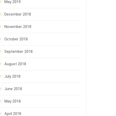
May 2019
December 2018
November 2018
October 2018
September 2018
August 2018
July 2018
June 2018
May 2018
April 2018