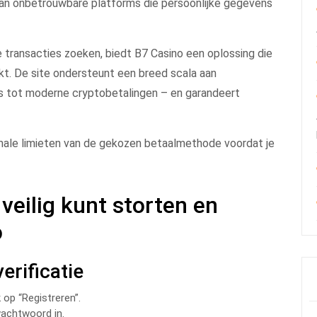
 van onbetrouwbare platforms die persoonlijke gegevens
te transacties zoeken, biedt B7 Casino een oplossing die
kt. De site ondersteunt een breed scala aan
ds tot moderne cryptobetalingen – en garandeert
veilig kunt storten en
o
erificatie
 op “Registreren”.
wachtwoord in.