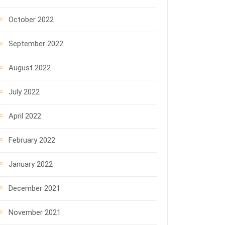
October 2022
September 2022
August 2022
July 2022
April 2022
February 2022
January 2022
December 2021
November 2021