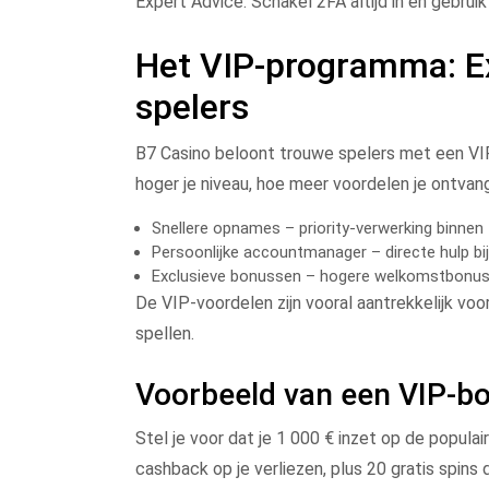
Expert Advice: Schakel 2FA altijd in en gebrui
Het VIP‑programma: Ex
spelers
B7 Casino beloont trouwe spelers met een VI
hoger je niveau, hoe meer voordelen je ontvang
Snellere opnames – priority‑verwerking binnen 
Persoonlijke accountmanager – directe hulp bij
Exclusieve bonussen – hogere welkomstbonus, 
De VIP‑voordelen zijn vooral aantrekkelijk voor
spellen.
Voorbeeld van een VIP‑b
Stel je voor dat je 1 000 € inzet op de populai
cashback op je verliezen, plus 20 gratis spins 