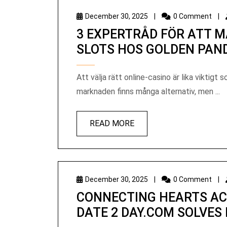
December 30, 2025
|
0 Comment
|
3 EXPERTRÅD FÖR ATT M
SLOTS HOS GOLDEN PAN
Att välja rätt online‑casino är lika viktigt som att förstå spelets regler. På den svenska
marknaden finns många alternativ, men ...
READ MORE
December 30, 2025
|
0 Comment
|
CONNECTING HEARTS AC
DATE 2 DAY.COM SOLVES