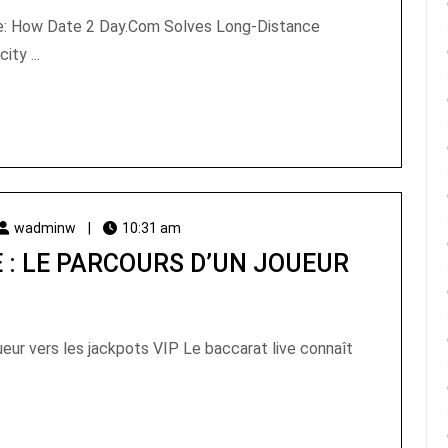
ity ...
wadminw
|
10:31 am
 : LE PARCOURS D’UN JOUEUR