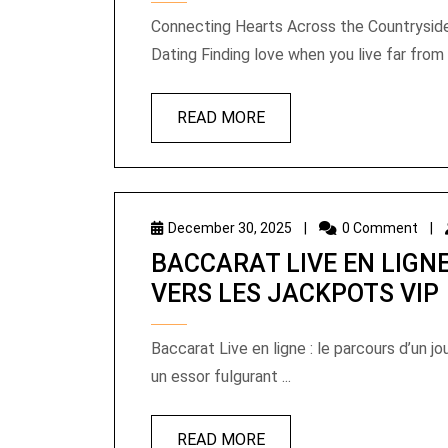
Connecting Hearts Across the Countryside: How Date 2 Day.Com Solves Long‑Distance
Dating Finding love when you live far from c
READ MORE
December 30, 2025
|
0 Comment
|
BACCARAT LIVE EN LIGNE
VERS LES JACKPOTS VIP
Baccarat Live en ligne : le parcours d’un joueur vers les jackpots VIP Le baccarat live connaît
un essor fulgurant ...
READ MORE