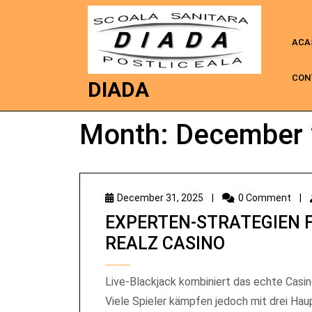
ACA
CON
DIADA
Month:
December
December 31, 2025
|
0 Comment
|
EXPERTEN‑STRATEGIEN F
REALZ CASINO
Live‑Blackjack kombiniert das echte Casino‑Feeling mit der Bequemlichkeit des Onlinespiels.
Viele Spieler kämpfen jedoch mit drei Hau