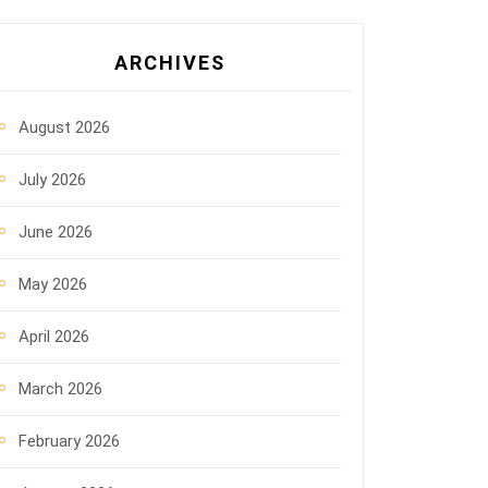
ARCHIVES
August 2026
July 2026
June 2026
May 2026
April 2026
March 2026
February 2026