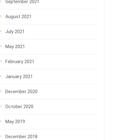
September 2021
August 2021
July 2021
May 2021
February 2021
January 2021
December 2020
October 2020
May 2019
December 2018