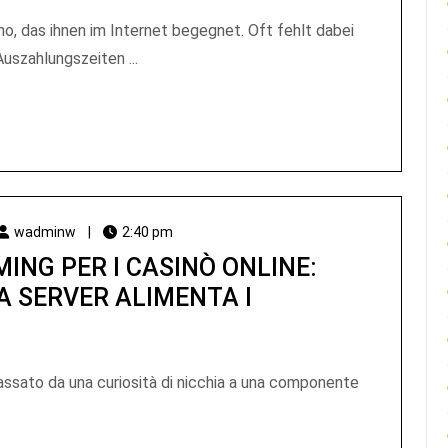
uszahlungszeiten ...
wadminw
|
2:40 pm
ING PER I CASINÒ ONLINE:
 SERVER ALIMENTA I