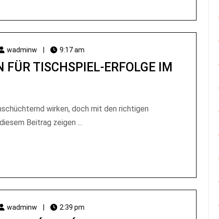
wadminw
|
9:17 am
 FÜR TISCHSPIEL‑ERFOLGE IM
iesem Beitrag zeigen ...
wadminw
|
2:39 pm