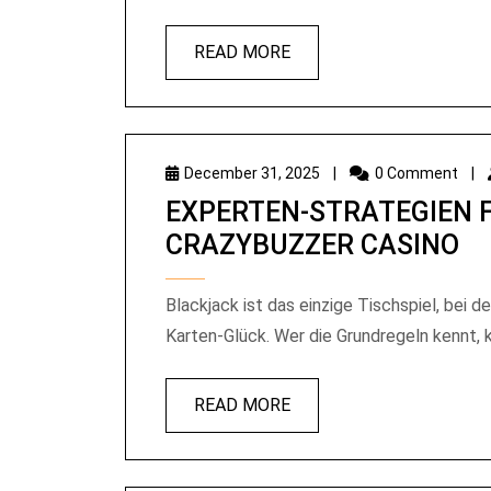
READ MORE
December 31, 2025
|
0 Comment
|
EXPERTEN‑STRATEGIEN 
CRAZYBUZZER CASINO
Blackjack ist das einzige Tischspiel, bei dem Strategie fast genauso wichtig ist wie das
Karten‑Glück. Wer die Grundregeln kennt, ka
READ MORE