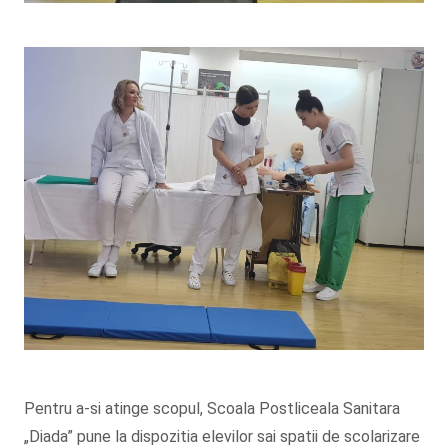
Acordarea primului ajutor- Clasa AMG III
Masurarea semnelor vitale – clasa AMG I
Pentru a-si atinge scopul, Scoala Postliceala Sanitara
„Diada” pune la dispozitia elevilor sai spatii de scolarizare