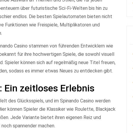
teuern über futuristische Sci-Fi-Welten bis hin zu
schier endlos. Die besten Spielautomaten bieten nicht
e Funktionen wie Freispiele, Multiplikatoren und
n.
pinando Casino stammen von führenden Entwicklern wie
ekannt für ihre hochwertigen Spiele, die sowohl visuell
d. Spieler können sich auf regelmäßig neue Titel freuen,
rden, sodass es immer etwas Neues zu entdecken gibt.
 Ein zeitloses Erlebnis
 Welt des Glücksspiels, und im Spinando Casino werden
ier können Spieler die Klassiker wie Roulette, Blackjack
ßen. Jede Variante bietet ihren eigenen Reiz und
el noch spannender machen.