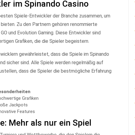
kler im Spinando Casino
 besten Spiele-Entwickler der Branche zusammen, um
zu bieten. Zu den Partnern gehören renommierte
GO und Evolution Gaming. Diese Entwickler sind
tigen Grafiken, die die Spieler begeistern.
icklern gewährleistet, dass die Spiele im Spinando
und sicher sind. Alle Spiele werden regelmäßig auf
ustellen, dass die Spieler die bestmögliche Erfahrung
esonderheiten
chwertige Grafiken
roße Jackpots
novative Features
: Mehr als nur ein Spiel
Turniere und Wettbewerbe, die den Spielern die