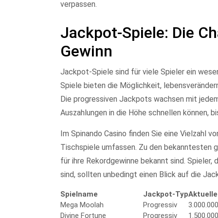
verpassen.
Jackpot-Spiele: Die C
Gewinn
Jackpot-Spiele sind für viele Spieler ein wes
Spiele bieten die Möglichkeit, lebensverändern
Die progressiven Jackpots wachsen mit jedem 
Auszahlungen in die Höhe schnellen können, bi
Im Spinando Casino finden Sie eine Vielzahl v
Tischspiele umfassen. Zu den bekanntesten g
für ihre Rekordgewinne bekannt sind. Spieler
sind, sollten unbedingt einen Blick auf die Ja
Spielname
Jackpot-Typ
Aktuell
Mega Moolah
Progressiv
3.000.000
Divine Fortune
Progressiv
1.500.000