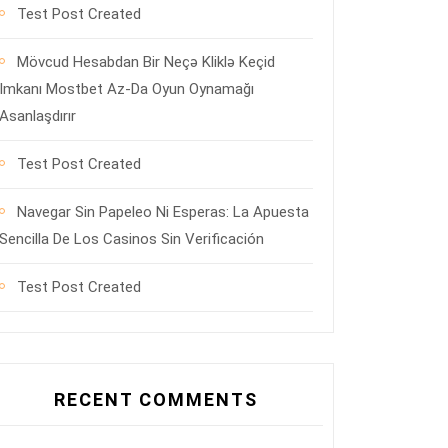
Test Post Created
Mövcud Hesabdan Bir Neçə Kliklə Keçid
Imkanı Mostbet Az-Da Oyun Oynamağı
Asanlaşdırır
Test Post Created
Navegar Sin Papeleo Ni Esperas: La Apuesta
Sencilla De Los Casinos Sin Verificación
Test Post Created
RECENT COMMENTS