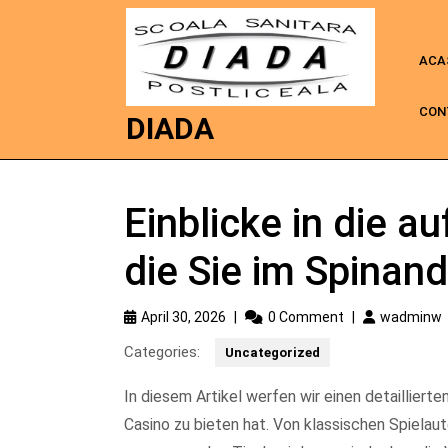
ACA
CON
DIADA
Einblicke in die a
die Sie im Spinan
April 30, 2026
|
0 Comment
|
wadminw
Categories:
Uncategorized
In diesem Artikel werfen wir einen detailliert
Casino zu bieten hat. Von klassischen Spielaut