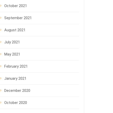
October 2021
September 2021
August 2021
July 2021
May 2021
February 2021
January 2021
December 2020
October 2020