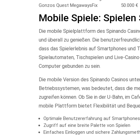
Gonzos Quest Megaways
Fix
50.000 €
Mobile Spiele: Spielen 
Die mobile Spielplattform des Spinando Casinos
und überall zu genießen. Die benutzerfreundli
dass das Spielerlebnis auf Smartphones und Tab
Spielautomaten, Tischspielen und Live-Casin
Computer gebunden zu sein.
Die mobile Version des Spinando Casinos unte
Betriebssystemen, was bedeutet, dass die meis
zugreifen können. Ob Sie in der U-Bahn, im C
mobile Plattform bietet Flexibilität und Bequem
Optimale Benutzererfahrung auf Smartphones
Zugriff auf eine breite Palette von Spielen
Einfaches Einloggen und sichere Zahlungsme