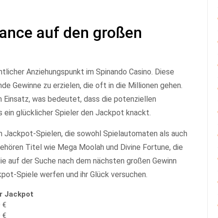
hance auf den großen
entlicher Anziehungspunkt im Spinando Casino. Diese
de Gewinne zu erzielen, die oft in die Millionen gehen.
Einsatz, was bedeutet, dass die potenziellen
s ein glücklicher Spieler den Jackpot knackt.
on Jackpot-Spielen, die sowohl Spielautomaten als auch
ehören Titel wie Mega Moolah und Divine Fortune, die
, die auf der Suche nach dem nächsten großen Gewinn
ckpot-Spiele werfen und ihr Glück versuchen.
er Jackpot
 €
 €