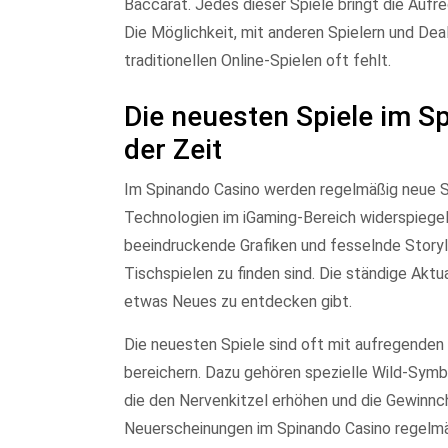
Baccarat. Jedes dieser Spiele bringt die Aufr
Die Möglichkeit, mit anderen Spielern und Dea
traditionellen Online-Spielen oft fehlt.
Die neuesten Spiele im S
der Zeit
Im Spinando Casino werden regelmäßig neue Sp
Technologien im iGaming-Bereich widerspiegeln
beeindruckende Grafiken und fesselnde Storyl
Tischspielen zu finden sind. Die ständige Aktu
etwas Neues zu entdecken gibt.
Die neuesten Spiele sind oft mit aufregenden
bereichern. Dazu gehören spezielle Wild-Symbo
die den Nervenkitzel erhöhen und die Gewinnch
Neuerscheinungen im Spinando Casino regelmä