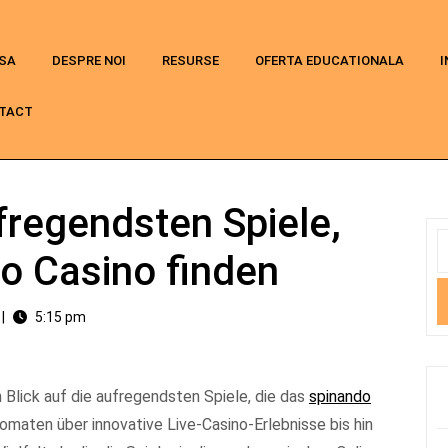
SA
DESPRE NOI
RESURSE
OFERTA EDUCATIONALA
I
TACT
ufregendsten Spiele,
do Casino finden
|
5:15 pm
en Blick auf die aufregendsten Spiele, die das
spinando
omaten über innovative Live-Casino-Erlebnisse bis hin