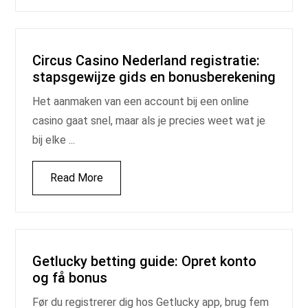
Circus Casino Nederland registratie:
stapsgewijze gids en bonusberekening
Het aanmaken van een account bij een online
casino gaat snel, maar als je precies weet wat je
bij elke ...
Read More
Getlucky betting guide: Opret konto
og få bonus
Før du registrerer dig hos Getlucky app, brug fem