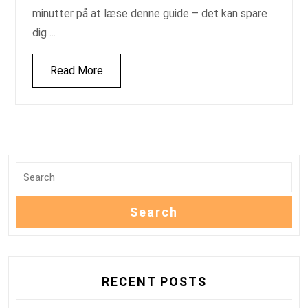
minutter på at læse denne guide – det kan spare
dig ...
Read More
RECENT POSTS