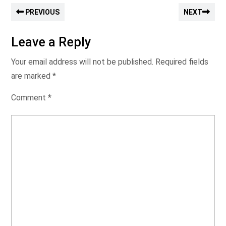
PREVIOUS
NEXT
Leave a Reply
Your email address will not be published.
Required fields
are marked
*
Comment
*