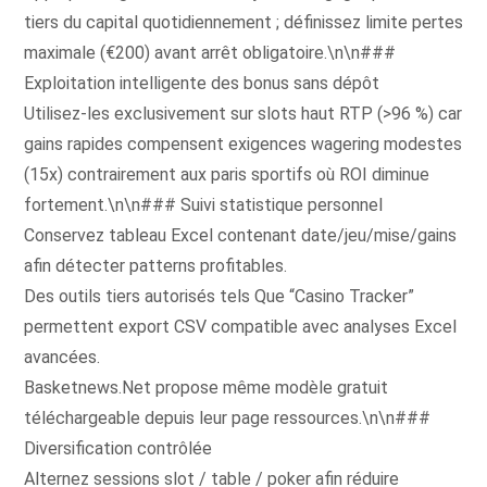
tiers du capital quotidiennement ; définissez limite pertes
maximale (€200) avant arrêt obligatoire.\n\n###
Exploitation intelligente des bonus sans dépôt
Utilisez-les exclusivement sur slots haut RTP (>96 %) car
gains rapides compensent exigences wagering modestes
(15x) contrairement aux paris sportifs où ROI diminue
fortement.\n\n### Suivi statistique personnel
Conservez tableau Excel contenant date/jeu/mise/gains
afin détecter patterns profitables.
Des outils tiers autorisés tels Que “Casino Tracker”
permettent export CSV compatible avec analyses Excel
avancées.
Basketnews.Net propose même modèle gratuit
téléchargeable depuis leur page ressources.\n\n###
Diversification contrôlée
Alternez sessions slot / table / poker afin réduire