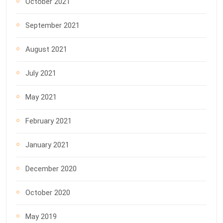
October 2021
September 2021
August 2021
July 2021
May 2021
February 2021
January 2021
December 2020
October 2020
May 2019