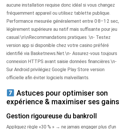
aucune installation requise donc idéal si vous changez
fréquemment appareil ou utilisez tablette publique.
Performance mesurée généralement entre 0·8–1·2 sec,
légèrement supérieure au natif mais suffisante pour jeu
casual.\n\nRecommandations pratiques :\n- Testez
version app si disponible chez votre casino préféré
identifié via Basketnews.Net.\n- Assurez-vous toujours
connexion HTTPS avant saisie données financières.\n-
Sur Android privilégiez Google Play Store version
officielle afin éviter logiciels malveillants.
Astuces pour optimiser son
expérience & maximiser ses gains
Gestion rigoureuse du bankroll
Appliquez règle «30 % » → ne jamais engager plus d’un