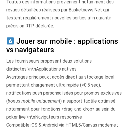
Toutes ces informations proviennent notamment des
revues détaillées réalisées par Basketnews.Net qui
testent régulièrement nouvelles sorties afin garantir
précision RTP déclarée.
Jouer sur mobile : applications
vs navigateurs
Les fournisseurs proposent deux solutions
distinctes.\n\nApplications natives
Avantages principaux : accès direct au stockage local
permettant chargement ultra rapide (<0·5 sec),
notifications push personnalisées pour promos exclusives
(
bonus mobile uniquement
) и support tactile optimisé
notamment pour fonctions «drag‑and‑drop» au sein du
poker live.\n\nNavigateurs responsive
Compatible iOS & Android via HTML5/Canvas moderne ;