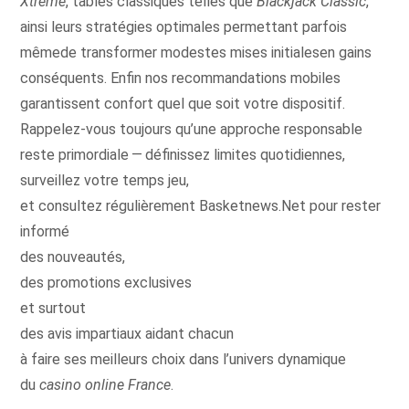
Xtreme
, tables classiques telles que
Blackjack Classic
,
ainsi leurs stratégies optimales permettant parfois
mêmede transformer modestes mises initiales​en gains
conséquents.​ Enfin nos recommandations mobiles
garantissent confort quel que soit votre dispositif.​
Rappelez‑vous toujours qu’une approche responsable
reste primordiale — définissez limites quotidiennes,
surveillez votre temps jeu,
et consultez régulièrement Basketnews.Net pour rester
informé
des nouveautés,
des promotions exclusives
et surtout
des avis impartiaux aidant chacun
à faire ses meilleurs choix dans l’univers dynamique
du
casino online France
.