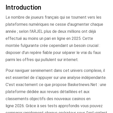
Introduction
Le nombre de joueurs français qui se tournent vers les
plateformes numériques ne cesse d’augmenter chaque
année ; selon l’ARJEL plus de deux millions ont déjà
effectué au moins un pari en ligne en 2025. Cette
montée fulgurante crée cependant un besoin crucial :
disposer d’un repère fiable pour séparer le vrai du faux
parmi les offres qui pullulent sur internet.
Pour naviguer sereinement dans cet univers complexe, il
est essentiel de s’appuyer sur une analyse indépendante.
C’est exactement ce que propose Basketnews.Net : une
plateforme dédiée aux revues détaillées et aux
classements objectifs des nouveaux casinos en
ligne 2026. Grâce à ses tests approfondis vous pouvez
comparer rapidement chaque opérateur sous l’œil vigilant