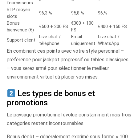
fournisseurs
RTP moyen
96,3 %
95,8 %
96,%
slots
Bonus
€300 + 100
€500 + 200 FS
€400 + 150 FS
bienvenue (€)
FS
Live chat /
Email
Live chat /
Support client
téléphone
uniquement
WhatsApp
En combinant ces points avec votre style personnel –
préférence pour jackpot progressif ou tables classiques
– vous serez armé pour sélectionner le meilleur
environnement virtuel où placer vos mises.
Les types de bonus et
promotions
Le paysage promotionnel évolue constamment mais trois
catégories restent incontournables.
Bonus dépôt – généralement exprimé sous forme « 100