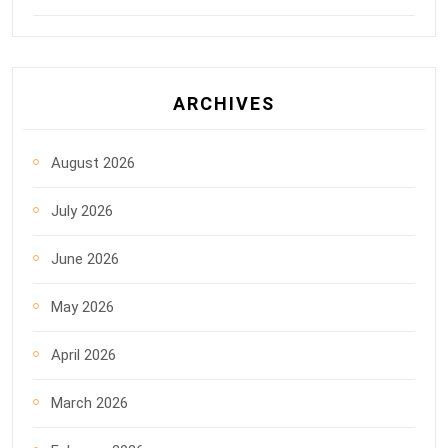
ARCHIVES
August 2026
July 2026
June 2026
May 2026
April 2026
March 2026