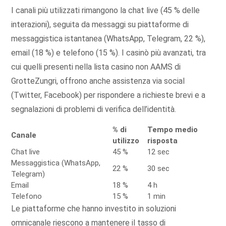
I canali più utilizzati rimangono la chat live (45 % delle
interazioni), seguita da messaggi su piattaforme di
messaggistica istantanea (WhatsApp, Telegram, 22 %),
email (18 %) e telefono (15 %). I casinò più avanzati, tra
cui quelli presenti nella lista casino non AAMS di
GrotteZungri, offrono anche assistenza via social
(Twitter, Facebook) per rispondere a richieste brevi e a
segnalazioni di problemi di verifica dell’identità.
% di
Tempo medio
Canale
utilizzo
risposta
Chat live
45 %
12 sec
Messaggistica (WhatsApp,
22 %
30 sec
Telegram)
Email
18 %
4 h
Telefono
15 %
1 min
Le piattaforme che hanno investito in soluzioni
omnicanale riescono a mantenere il tasso di