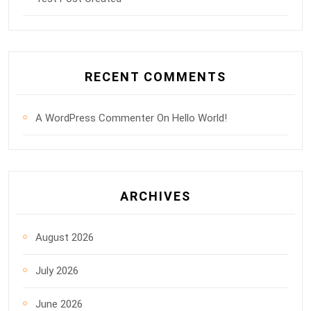
RECENT COMMENTS
A WordPress Commenter
On
Hello World!
ARCHIVES
August 2026
July 2026
June 2026