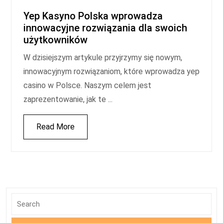
Yep Kasyno Polska wprowadza
innowacyjne rozwiązania dla swoich
użytkowników
W dzisiejszym artykule przyjrzymy się nowym,
innowacyjnym rozwiązaniom, które wprowadza yep
casino w Polsce. Naszym celem jest
zaprezentowanie, jak te ...
Read More