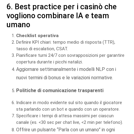
6. Best practice per i casinò che
vogliono combinare IA e team
umano
Checklist operativa
Definire KPI chiari: tempo medio di risposta (TTR),
tasso di escalation, CSAT.
Pianificare turni 24/7 con sovrapposizioni per garantire
copertura durante i picchi natalizi.
Aggiornare settimanalmente i modelli NLP con i
nuovi termini di bonus e le variazioni normative.
Politiche di comunicazione trasparenti
Indicare in modo evidente sul sito quando il giocatore
sta parlando con un bot e quando con un operatore.
Specificare i tempi di attesa massimi per ciascun
canale (es. <30 sec per chat live, <2 min per telefono).
Offrire un pulsante “Parla con un umano” in ogni