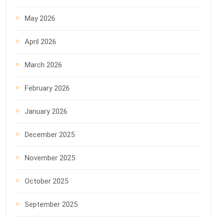
May 2026
April 2026
March 2026
February 2026
January 2026
December 2025
November 2025
October 2025
September 2025