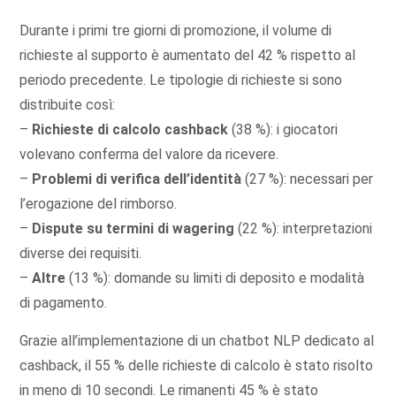
Durante i primi tre giorni di promozione, il volume di
richieste al supporto è aumentato del 42 % rispetto al
periodo precedente. Le tipologie di richieste si sono
distribuite così:
–
Richieste di calcolo cashback
(38 %): i giocatori
volevano conferma del valore da ricevere.
–
Problemi di verifica dell’identità
(27 %): necessari per
l’erogazione del rimborso.
–
Dispute su termini di wagering
(22 %): interpretazioni
diverse dei requisiti.
–
Altre
(13 %): domande su limiti di deposito e modalità
di pagamento.
Grazie all’implementazione di un chatbot NLP dedicato al
cashback, il 55 % delle richieste di calcolo è stato risolto
in meno di 10 secondi. Le rimanenti 45 % è stato