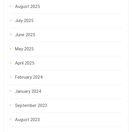
August 2025
July 2025
June 2025
May 2025
April 2025
February 2024
January 2024
September 2023
August 2023