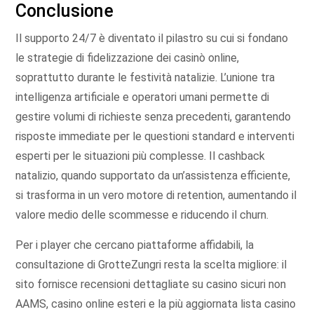
Conclusione
Il supporto 24/7 è diventato il pilastro su cui si fondano
le strategie di fidelizzazione dei casinò online,
soprattutto durante le festività natalizie. L’unione tra
intelligenza artificiale e operatori umani permette di
gestire volumi di richieste senza precedenti, garantendo
risposte immediate per le questioni standard e interventi
esperti per le situazioni più complesse. Il cashback
natalizio, quando supportato da un’assistenza efficiente,
si trasforma in un vero motore di retention, aumentando il
valore medio delle scommesse e riducendo il churn.
Per i player che cercano piattaforme affidabili, la
consultazione di GrotteZungri resta la scelta migliore: il
sito fornisce recensioni dettagliate su casino sicuri non
AAMS, casino online esteri e la più aggiornata lista casino