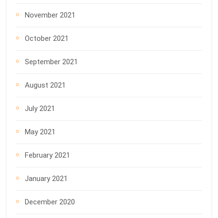
November 2021
October 2021
September 2021
August 2021
July 2021
May 2021
February 2021
January 2021
December 2020