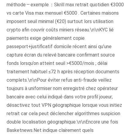
méthode — exemple ：Skrill max retrait quotidien €3000
vs carte Visa max mensuel €5000 . Certaines maisons
imposent seuil minimal (€20) surtout lors utilisation
crypto afin couvrir coûts miniers réseau.\n\nKYC lié
paiements exige généralement copie
passeport+justificatif domicile récent ainsi qu’une
capture écran du relevé bancaire confirmant source
fonds lorsqu’on atteint seuil >€5000/mois ; délai
traitement habituel ≤72 h après réception documents
complets.\n\nPour éviter refus anti‑fraude veillez
toujours à uniformiser nom enregistré chez opérateur
bancaire avec celui indiqué dans votre profil joueur;
désactivez tout VPN géographique lorsque vous initiez
retrait car cela peut déclencher algorithmes suspicion
double localisation géographique.\n\nEncore une fois
Basketnews.Net indique clairement quels