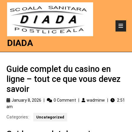
DIADA
Guide complet du casino en
ligne – tout ce que vous devez
savoir
January 8, 2026
|
0 Comment
|
wadminw
|
2:51
am
Categories:
Uncategorized