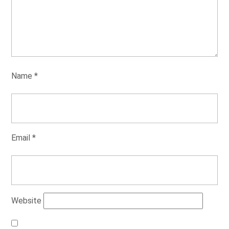
Name
*
Email
*
Website