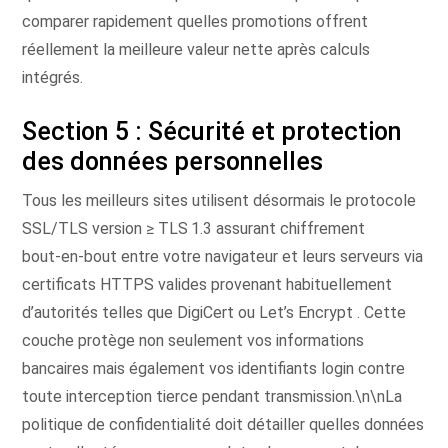
comparer rapidement quelles promotions offrent
réellement la meilleure valeur nette après calculs
intégrés.
Section 5 : Sécurité et protection
des données personnelles
Tous les meilleurs sites utilisent désormais le protocole
SSL/TLS version ≥ TLS 1.​3 assurant chiffrement
bout‑en‑bout entre votre navigateur et leurs serveurs via
certificats HTTPS valides provenant habituellement
d’autorités telles que DigiCert ou Let’s Encrypt . Cette
couche protège non seulement vos informations
bancaires mais également vos identifiants login contre
toute interception tierce pendant transmission.\n\nLa
politique de confidentialité doit détailler quelles données