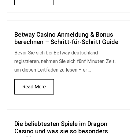
Betway Casino Anmeldung & Bonus
berechnen – Schritt-für-Schritt Guide
Bevor Sie sich bei Betway deutschland
registrieren, nehmen Sie sich fünf Minuten Zeit,
um diesen Leitfaden zu lesen – er ...
Read More
Die beliebtesten Spiele im Dragon
Casino und was sie so besonders