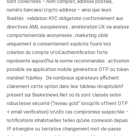
sont collectées – nom complet, adresse postale,
numéro bancaire/crypto address – ainsi que leurs
finalités : validation KYC obligatoire conformément aux
directives AML européennes ; amélioration UX via analyse
comportementale anonymisée ; marketing ciblé
uniquement si consentement explicite fourni lors
création du compte.\n\nL’authentification forte
représente aujourd’hui la norme recommandée : activation
possible via application mobile génératrice OTP ou token
matériel YubiKey . De nombreux opérateurs affichent
clairement cette option dans leur tableau récapitulatif
présent sur Basketnews.Net où ils sont classés selon
robustesse sécurité (“niveau gold” lorsqu’ils offrent OTP
+ email verification).\n\nEn cas compromise suspectée –
notifications inhabituelles telles qu’une connexion depuis
IP étrangère ou tentative changement mot‑de‑passe