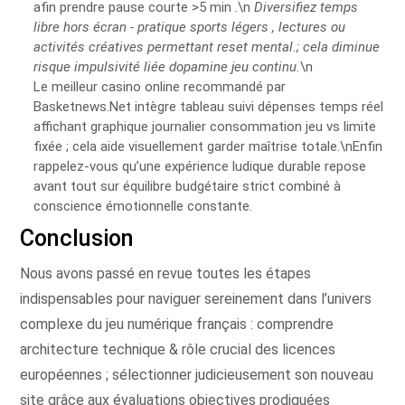
afin prendre pause courte >5 min .\n
Diversifiez temps
libre hors écran ‑ pratique sports légers , lectures ou
activités créatives permettant reset mental.; cela diminue
risque impulsivité liée dopamine jeu continu.
\n
Le meilleur casino online recommandé par
Basketnews.Net intègre tableau suivi dépenses temps réel
affichant graphique journalier consommation jeu vs limite
fixée ; cela aide visuellement garder maîtrise totale.\nEnfin
rappelez-vous qu’une expérience ludique durable repose
avant tout sur équilibre budgétaire strict combiné à
conscience émotionnelle constante.
Conclusion
Nous avons passé en revue toutes les étapes
indispensables pour naviguer sereinement dans l’univers
complexe du jeu numérique français : comprendre
architecture technique & rôle crucial des licences
européennes ; sélectionner judicieusement son nouveau
site grâce aux évaluations objectives prodiguées