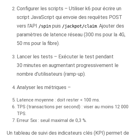
Configurer les scripts – Utiliser k6 pour écrire un
script JavaScript qui envoie des requêtes POST
vers l’API
puis
. Ajouter des
/spin
/jackpot/claim
paramètres de latence réseau (300 ms pour la 4G,
50 ms pour la fibre).
Lancer les tests – Exécuter le test pendant
30 minutes en augmentant progressivement le
nombre d’utilisateurs (ramp‑up).
Analyser les métriques –
Latence moyenne : doit rester < 100 ms.
TPS (transactions per second) : viser au moins 12 000
TPS.
Erreur 5xx : seuil maximal de 0,3 %.
Un tableau de suivi des indicateurs clés (KPI) permet de