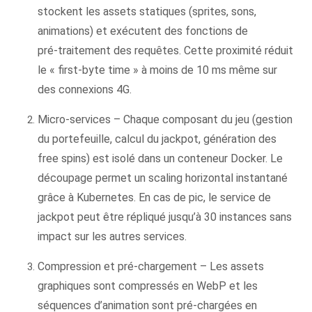
stockent les assets statiques (sprites, sons,
animations) et exécutent des fonctions de
pré‑traitement des requêtes. Cette proximité réduit
le « first‑byte time » à moins de 10 ms même sur
des connexions 4G.
Micro‑services – Chaque composant du jeu (gestion
du portefeuille, calcul du jackpot, génération des
free spins) est isolé dans un conteneur Docker. Le
découpage permet un scaling horizontal instantané
grâce à Kubernetes. En cas de pic, le service de
jackpot peut être répliqué jusqu’à 30 instances sans
impact sur les autres services.
Compression et pré‑chargement – Les assets
graphiques sont compressés en WebP et les
séquences d’animation sont pré‑chargées en