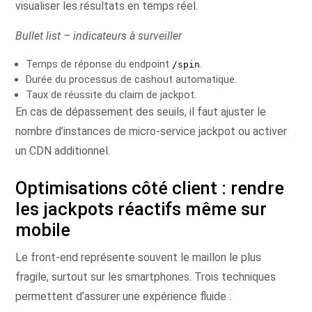
visualiser les résultats en temps réel.
Bullet list – indicateurs à surveiller
Temps de réponse du endpoint
.
/spin
Durée du processus de cashout automatique.
Taux de réussite du claim de jackpot.
En cas de dépassement des seuils, il faut ajuster le
nombre d’instances de micro‑service jackpot ou activer
un CDN additionnel.
Optimisations côté client : rendre
les jackpots réactifs même sur
mobile
Le front‑end représente souvent le maillon le plus
fragile, surtout sur les smartphones. Trois techniques
permettent d’assurer une expérience fluide :