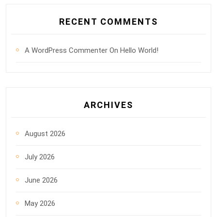
RECENT COMMENTS
A WordPress Commenter
On
Hello World!
ARCHIVES
August 2026
July 2026
June 2026
May 2026