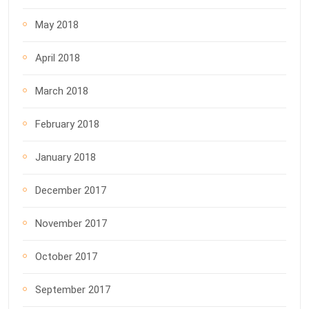
May 2018
April 2018
March 2018
February 2018
January 2018
December 2017
November 2017
October 2017
September 2017