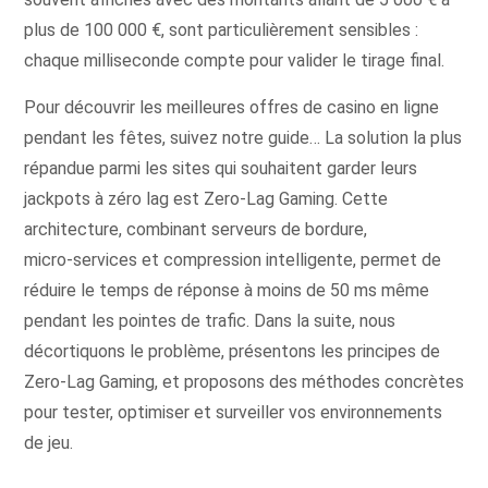
plus de 100 000 €, sont particulièrement sensibles :
chaque milliseconde compte pour valider le tirage final.
Pour découvrir les meilleures offres de casino en ligne
pendant les fêtes, suivez notre guide… La solution la plus
répandue parmi les sites qui souhaitent garder leurs
jackpots à zéro lag est Zero‑Lag Gaming. Cette
architecture, combinant serveurs de bordure,
micro‑services et compression intelligente, permet de
réduire le temps de réponse à moins de 50 ms même
pendant les pointes de trafic. Dans la suite, nous
décortiquons le problème, présentons les principes de
Zero‑Lag Gaming, et proposons des méthodes concrètes
pour tester, optimiser et surveiller vos environnements
de jeu.