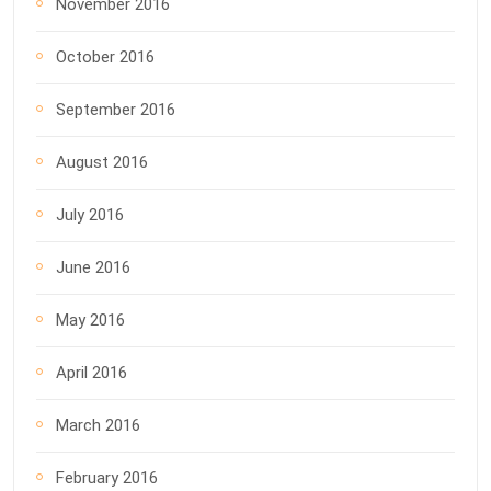
November 2016
October 2016
September 2016
August 2016
July 2016
June 2016
May 2016
April 2016
March 2016
February 2016