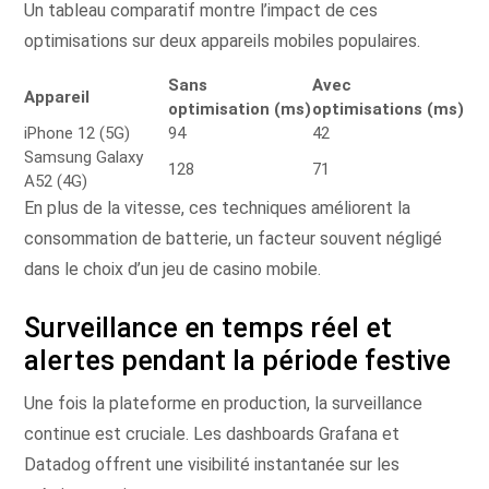
Un tableau comparatif montre l’impact de ces
optimisations sur deux appareils mobiles populaires.
Sans
Avec
Appareil
optimisation (ms)
optimisations (ms)
iPhone 12 (5G)
94
42
Samsung Galaxy
128
71
A52 (4G)
En plus de la vitesse, ces techniques améliorent la
consommation de batterie, un facteur souvent négligé
dans le choix d’un jeu de casino mobile.
Surveillance en temps réel et
alertes pendant la période festive
Une fois la plateforme en production, la surveillance
continue est cruciale. Les dashboards Grafana et
Datadog offrent une visibilité instantanée sur les