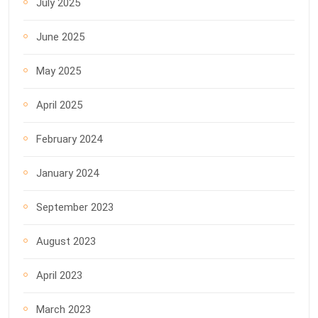
July 2025
June 2025
May 2025
April 2025
February 2024
January 2024
September 2023
August 2023
April 2023
March 2023