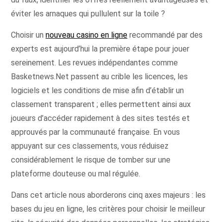
éviter les arnaques qui pullulent sur la toile ?
Choisir un
nouveau casino en ligne
recommandé par des
experts est aujourd’hui la première étape pour jouer
sereinement. Les revues indépendantes comme
Basketnews.Net passent au crible les licences, les
logiciels et les conditions de mise afin d’établir un
classement transparent ; elles permettent ainsi aux
joueurs d’accéder rapidement à des sites testés et
approuvés par la communauté française. En vous
appuyant sur ces classements, vous réduisez
considérablement le risque de tomber sur une
plateforme douteuse ou mal régulée.
Dans cet article nous aborderons cinq axes majeurs : les
bases du jeu en ligne, les critères pour choisir le meilleur