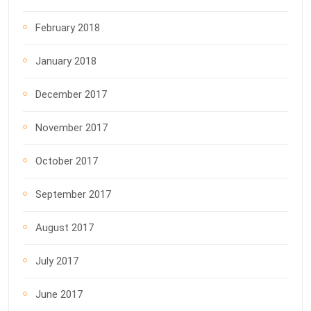
February 2018
January 2018
December 2017
November 2017
October 2017
September 2017
August 2017
July 2017
June 2017