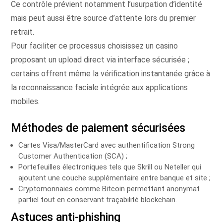
Ce contrôle prévient notamment l’usurpation d’identité
mais peut aussi être source d’attente lors du premier
retrait.
Pour faciliter ce processus choisissez un casino
proposant un upload direct via interface sécurisée ;
certains offrent même la vérification instantanée grâce à
la reconnaissance faciale intégrée aux applications
mobiles.
Méthodes de paiement sécurisées
Cartes Visa/MasterCard avec authentification Strong
Customer Authentication (SCA) ;
Portefeuilles électroniques tels que Skrill ou Neteller qui
ajoutent une couche supplémentaire entre banque et site ;
Cryptomonnaies comme Bitcoin permettant anonymat
partiel tout en conservant traçabilité blockchain.
Astuces anti‑phishing