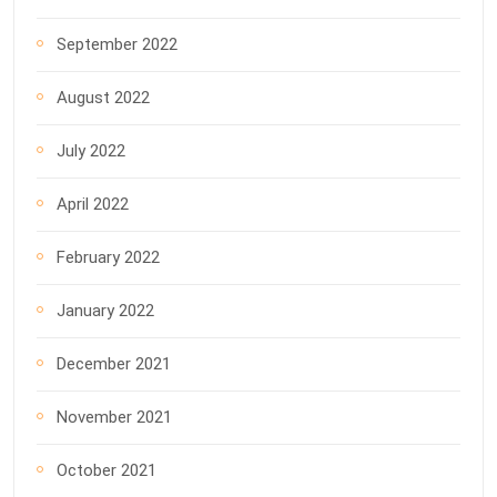
September 2022
August 2022
July 2022
April 2022
February 2022
January 2022
December 2021
November 2021
October 2021