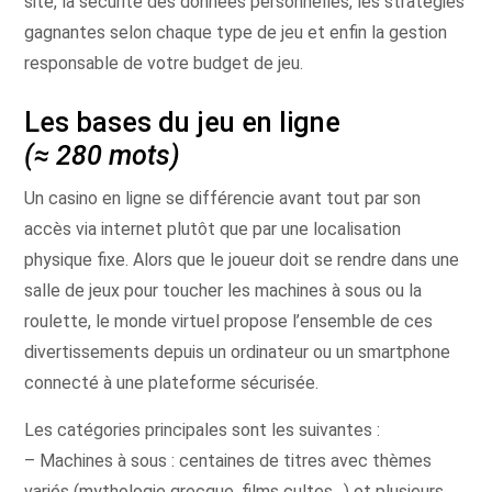
site, la sécurité des données personnelles, les stratégies
gagnantes selon chaque type de jeu et enfin la gestion
responsable de votre budget de jeu.
Les bases du jeu en ligne
(≈ 280 mots)
Un casino en ligne se différencie avant tout par son
accès via internet plutôt que par une localisation
physique fixe. Alors que le joueur doit se rendre dans une
salle de jeux pour toucher les machines à sous ou la
roulette, le monde virtuel propose l’ensemble de ces
divertissements depuis un ordinateur ou un smartphone
connecté à une plateforme sécurisée.
Les catégories principales sont les suivantes :
– Machines à sous : centaines de titres avec thèmes
variés (mythologie grecque, films cultes…) et plusieurs