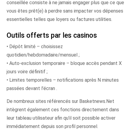
conseillée consiste à ne jamais engager plus que ce que
vous êtes prêt(e) à perdre sans impacter vos dépenses
essentielles telles que loyers ou factures utilities.
Outils offerts par les casinos
• Dépôt limité – choisissez
quotidien/hebdomadaire/mensuel ;
• Auto‑exclusion temporaire – bloque accès pendant X
jours voire définitif ;
• Limites temporelles – notifications après N minutes
passées devant l’écran .
De nombreux sites référencés sur Basketnews.Net
intègrent également ces fonctions directement dans
leur tableau utilisateur afin qu’il soit possible activer
immédiatement depuis son profil personnel.