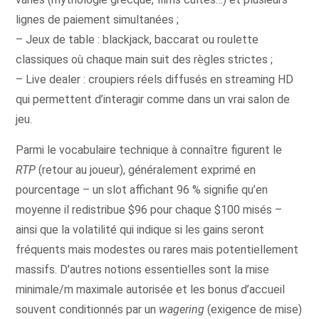
lignes de paiement simultanées ;
– Jeux de table : blackjack, baccarat ou roulette
classiques où chaque main suit des règles strictes ;
– Live dealer : croupiers réels diffusés en streaming HD
qui permettent d’interagir comme dans un vrai salon de
jeu.
Parmi le vocabulaire technique à connaître figurent le
RTP
(retour au joueur), généralement exprimé en
pourcentage – un slot affichant 96 % signifie qu’en
moyenne il redistribue $96 pour chaque $100 misés –
ainsi que la volatilité qui indique si les gains seront
fréquents mais modestes ou rares mais potentiellement
massifs. D’autres notions essentielles sont la mise
minimale/m maximale autorisée et les bonus d’accueil
souvent conditionnés par un
wagering
(exigence de mise)