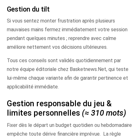
Gestion du tilt
Si vous sentez monter frustration après plusieurs
mauvaises mains fermez immédiatement votre session
pendant quelques minutes ; reprendre avec calme
améliore nettement vos décisions ultérieures.
Tous ces conseils sont validés quotidiennement par
notre équipe éditoriale chez Basketnews.Net, qui teste
lui‑même chaque variante afin de garantir pertinence et
applicabilité immédiate.
Gestion responsable du jeu &
limites personnelles
(≈ 310 mots)
Fixer dès le départ un budget quotidien ou hebdomadaire
empêche toute dérive financière imprévue. La règle