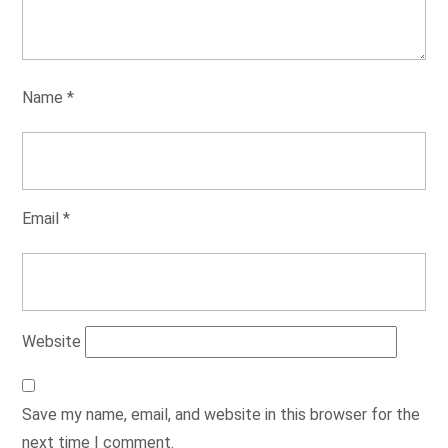
Name
*
Email
*
Website
Save my name, email, and website in this browser for the
next time I comment.