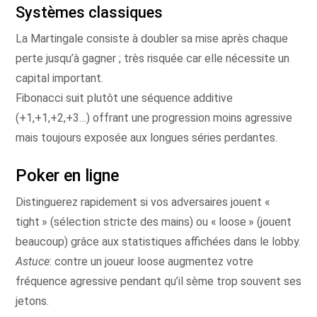
Systèmes classiques
La Martingale consiste à doubler sa mise après chaque
perte jusqu’à gagner ; très risquée car elle nécessite un
capital important.
Fibonacci suit plutôt une séquence additive
(+1,+1,+2,+3…) offrant une progression moins agressive
mais toujours exposée aux longues séries perdantes.
Poker en ligne
Distinguerez rapidement si vos adversaires jouent «
tight » (sélection stricte des mains) ou « loose » (jouent
beaucoup) grâce aux statistiques affichées dans le lobby.
Astuce
: contre un joueur loose augmentez votre
fréquence agressive pendant qu’il sème trop souvent ses
jetons.