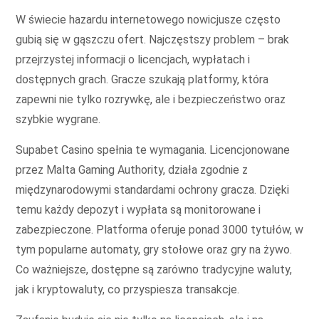
W świecie hazardu internetowego nowicjusze często
gubią się w gąszczu ofert. Najczęstszy problem – brak
przejrzystej informacji o licencjach, wypłatach i
dostępnych grach. Gracze szukają platformy, która
zapewni nie tylko rozrywkę, ale i bezpieczeństwo oraz
szybkie wygrane.
Supabet Casino spełnia te wymagania. Licencjonowane
przez Malta Gaming Authority, działa zgodnie z
międzynarodowymi standardami ochrony gracza. Dzięki
temu każdy depozyt i wypłata są monitorowane i
zabezpieczone. Platforma oferuje ponad 3000 tytułów, w
tym popularne automaty, gry stołowe oraz gry na żywo.
Co ważniejsze, dostępne są zarówno tradycyjne waluty,
jak i kryptowaluty, co przyspiesza transakcje.