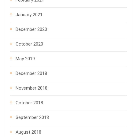
February 2021
January 2021
December 2020
October 2020
May 2019
December 2018
November 2018
October 2018
September 2018
August 2018