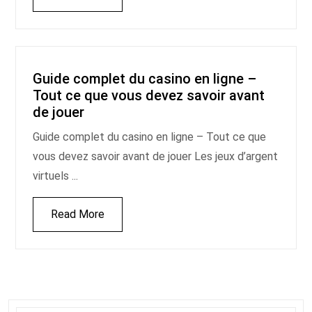
Guide complet du casino en ligne –
Tout ce que vous devez savoir avant
de jouer
Guide complet du casino en ligne – Tout ce que
vous devez savoir avant de jouer Les jeux d’argent
virtuels ...
Read More