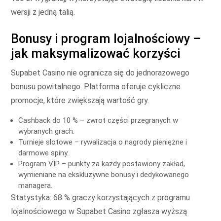
wersji z jedną talią.
Bonusy i program lojalnościowy –
jak maksymalizować korzyści
Supabet Casino nie ogranicza się do jednorazowego
bonusu powitalnego. Platforma oferuje cykliczne
promocje, które zwiększają wartość gry.
Cashback do 10 % – zwrot części przegranych w
wybranych grach.
Turnieje slotowe – rywalizacja o nagrody pieniężne i
darmowe spiny.
Program VIP – punkty za każdy postawiony zakład,
wymieniane na ekskluzywne bonusy i dedykowanego
managera.
Statystyka: 68 % graczy korzystających z programu
lojalnościowego w Supabet Casino zgłasza wyższą