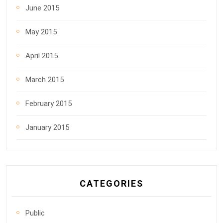
June 2015
May 2015
April 2015
March 2015
February 2015
January 2015
CATEGORIES
Public