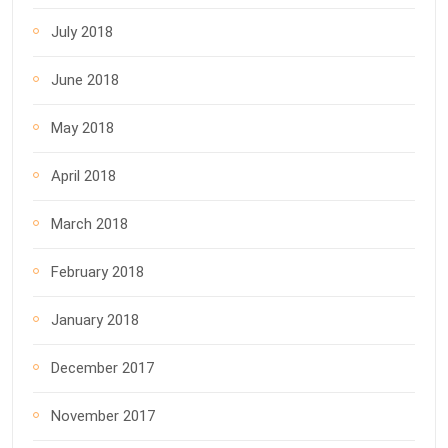
July 2018
June 2018
May 2018
April 2018
March 2018
February 2018
January 2018
December 2017
November 2017