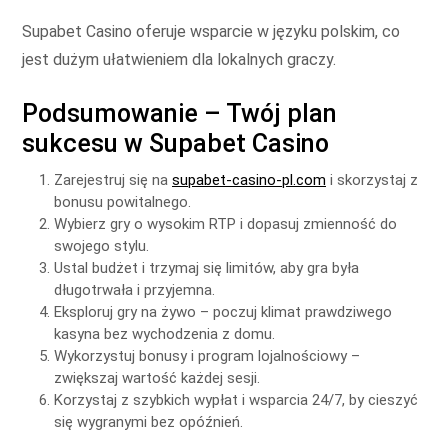
Supabet Casino oferuje wsparcie w języku polskim, co
jest dużym ułatwieniem dla lokalnych graczy.
Podsumowanie – Twój plan
sukcesu w Supabet Casino
Zarejestruj się na
supabet-casino-pl.com
i skorzystaj z
bonusu powitalnego.
Wybierz gry o wysokim RTP i dopasuj zmienność do
swojego stylu.
Ustal budżet i trzymaj się limitów, aby gra była
długotrwała i przyjemna.
Eksploruj gry na żywo – poczuj klimat prawdziwego
kasyna bez wychodzenia z domu.
Wykorzystuj bonusy i program lojalnościowy –
zwiększaj wartość każdej sesji.
Korzystaj z szybkich wypłat i wsparcia 24/7, by cieszyć
się wygranymi bez opóźnień.