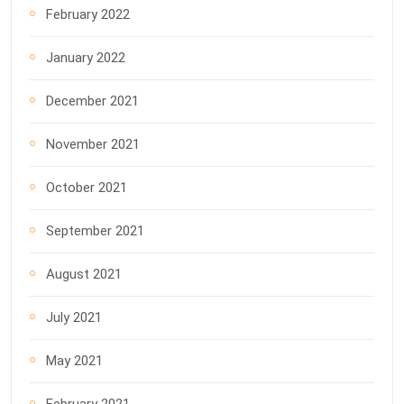
February 2022
January 2022
December 2021
November 2021
October 2021
September 2021
August 2021
July 2021
May 2021