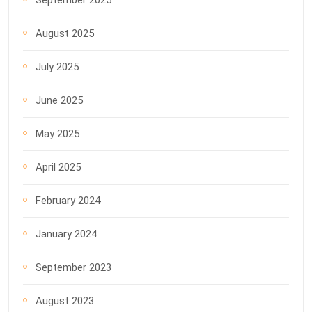
September 2025
August 2025
July 2025
June 2025
May 2025
April 2025
February 2024
January 2024
September 2023
August 2023