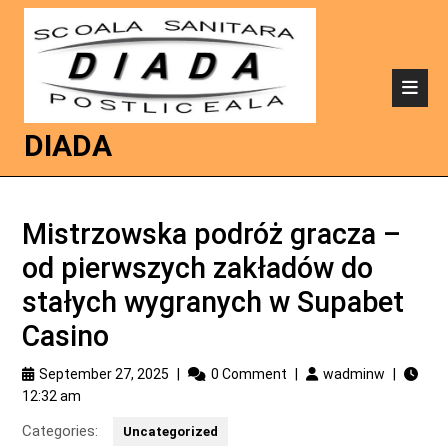
DIADA
Mistrzowska podróż gracza –
od pierwszych zakładów do
stałych wygranych w Supabet
Casino
September 27, 2025
|
0 Comment
|
wadminw
|
12:32 am
Categories:
Uncategorized