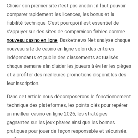
Choisir son premier site n’est pas anodin : il faut pouvoir
comparer rapidement les licences, les bonus et la
fiabilité technique. C’est pourquoi il est essentiel de
s’appuyer sur des sites de comparaison fiables comme
nouveau casino en ligne
. Basketnews.Net analyse chaque
nouveau site de casino en ligne selon des critères
indépendants et publie des classements actualisés
chaque semaine afin d’aider les joueurs à éviter les pièges
et à profiter des meilleures promotions disponibles dès
leur inscription.
Dans cet article nous décomposerons le fonctionnement
technique des plateformes, les points clés pour repérer
un meilleur casino en ligne 2026, les stratégies
gagnantes sur les jeux phares ainsi que les bonnes
pratiques pour jouer de façon responsable et sécurisée.