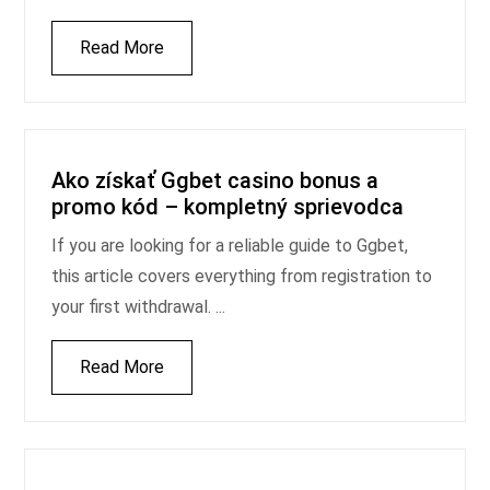
Read More
Ako získať Ggbet casino bonus a
promo kód – kompletný sprievodca
If you are looking for a reliable guide to Ggbet,
this article covers everything from registration to
your first withdrawal. ...
Read More