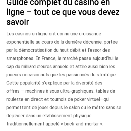
Guide complet du casino en
ligne – tout ce que vous devez
savoir
Les casinos en ligne ont connu une croissance
exponentielle au cours de la dernière décennie, portée
par la démocratisation du haut débit et l’essor des
smartphones. En France, le marché passe aujourd’hui le
cap du milliard d’euros annuels et attire aussi bien les
joueurs occasionnels que les passionnés de stratégie.
Cette popularité s’explique par la diversité des
offres — machines à sous ultra‑graphiques, tables de
roulette en direct et tournois de poker virtuel—qui
permettent de jouer depuis le salon ou le métro sans se
déplacer dans un établissement physique
traditionnellement appelé « brick‑and‑mortar ».