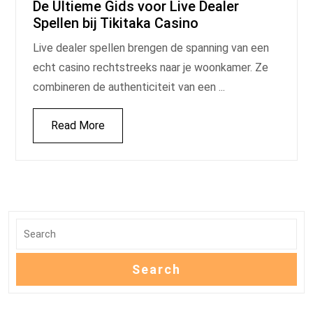
De Ultieme Gids voor Live Dealer
Spellen bij Tikitaka Casino
Live dealer spellen brengen de spanning van een
echt casino rechtstreeks naar je woonkamer. Ze
combineren de authenticiteit van een ...
Read More