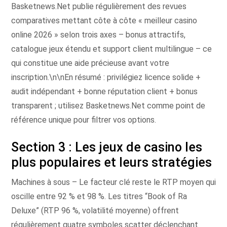
Basketnews.Net publie régulièrement des revues
comparatives mettant côte à côte « meilleur casino
online 2026 » selon trois axes – bonus attractifs,
catalogue jeux étendu et support client multilingue – ce
qui constitue une aide précieuse avant votre
inscription.\n\nEn résumé : privilégiez licence solide +
audit indépendant + bonne réputation client + bonus
transparent ; utilisez Basketnews.Net comme point de
référence unique pour filtrer vos options.
Section 3 : Les jeux de casino les
plus populaires et leurs stratégies
Machines à sous – Le facteur clé reste le RTP moyen qui
oscille entre 92 % et 98 %. Les titres “Book of Ra
Deluxe” (RTP 96 %, volatilité moyenne) offrent
régulièrement quatre symboles scatter déclenchant