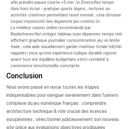
afin prendre pause courte >5 min .\n
Diversifiez temps
libre hors écran ‑ pratique sports légers , lectures ou
activités créatives permettant reset mental.; cela diminue
risque impulsivité liée dopamine jeu continu.
\n
Le meilleur casino online recommandé par
Basketnews.Net intègre tableau suivi dépenses temps réel
affichant graphique journalier consommation jeu vs limite
fixée ; cela aide visuellement garder maîtrise totale.\nEnfin
rappelez-vous qu’une expérience ludique durable repose
avant tout sur équilibre budgétaire strict combiné à
conscience émotionnelle constante.
Conclusion
Nous avons passé en revue toutes les étapes
indispensables pour naviguer sereinement dans l’univers
complexe du jeu numérique français : comprendre
architecture technique & rôle crucial des licences
européennes ; sélectionner judicieusement son nouveau
site grâce aux évaluations objectives prodiguées