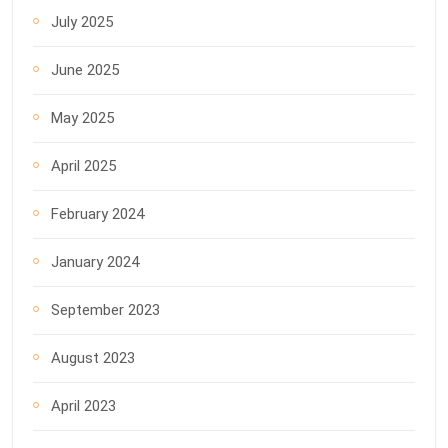
July 2025
June 2025
May 2025
April 2025
February 2024
January 2024
September 2023
August 2023
April 2023