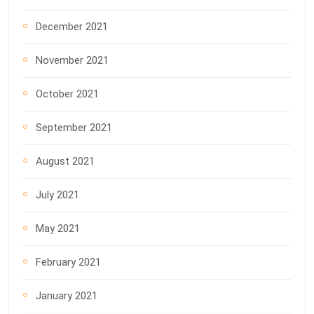
December 2021
November 2021
October 2021
September 2021
August 2021
July 2021
May 2021
February 2021
January 2021