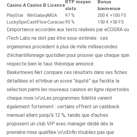
RTP moyen
Bonus
Casino A
Casino B
Licence
slots
bienvenue
PlayStar
WinGalaxy
MGA
97 %
200 € +100 FS
LuckySpin
CashFlow
Curacao
95 %
150 € +50 FS
L’importance accordée aux tests réalisés par eCOGRA ou
iTech Labs ne doit pas être sous‑estimée : ces
organismes procèdent à plus de mille millisecondes
d’échantillonnage quotidien pour prouver que chaque spin
respecte bien le taux théorique annoncé.
Basketnews.Net compare ces résultats dans ses fiches
détaillées et attribue un score “équité” qui facilite la
sélection parmi les nouveaux casinos en ligne répertoriés
chaque mois.\n\nLes programmes fidélité varient
également fortement : certains offrent un cashback
mensuel allant jusqu’à 12 %, tandis que d’autres
proposent un club VIP avec manager dédié dès la
première mise qualifiée.\n\nEnfin n’oubliez pas que