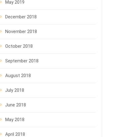
May 2019
December 2018
November 2018
October 2018
September 2018
August 2018
July 2018
June 2018
May 2018
April 2018