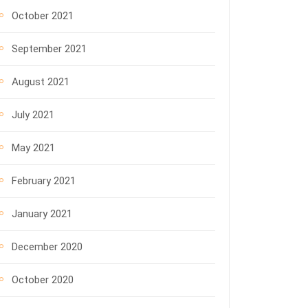
October 2021
September 2021
August 2021
July 2021
May 2021
February 2021
January 2021
December 2020
October 2020