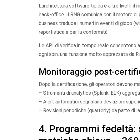
L’architettura software tipica è a tre livelli: il
back‑office. Il RNG comunica con il motore di 
business traduce i numeri in eventi di gioco (win
reportistica e per la conformità.
Le API di verifica in tempo reale consentono a
ogni spin, una funzione molto apprezzata da Ris
Monitoraggio post‑certifi
Dopo la certificazione, gli operatori devono 
– Strumenti di analytics (Splunk, ELK) aggrega
– Alert automatici segnalano deviazioni superior
– Revisioni periodiche (quarterly) da parte di la
4. Programmi fedeltà: 