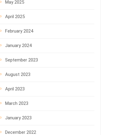
May 2025
April 2025
February 2024
January 2024
September 2023
August 2023
April 2023
March 2023
January 2023
December 2022