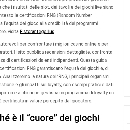
e i risultati delle slot, dei tavoli e dei giochi live siano
contesto le certificazioni RNG (Random Number
l’equità del gioco alla credibilità dei programmi
ore, visita
Ristorantegellius
.
 autorevoli per confrontare i migliori casino online e per
ratori. Il sito pubblica recensioni dettagliate, confronta
nza di certificazioni da enti indipendenti. Questa guida
rtificazioni RNG garantiscano l’equità dei giochi e, di
 Analizzeremo la natura dell’RNG, i principali organismi
gestione e gli impatti sul loyalty, con esempi pratici e dati
iluppatori e a chiunque gestisca un programma di loyalty un
 certificata in valore percepito dal giocatore.
é è il “cuore” dei giochi