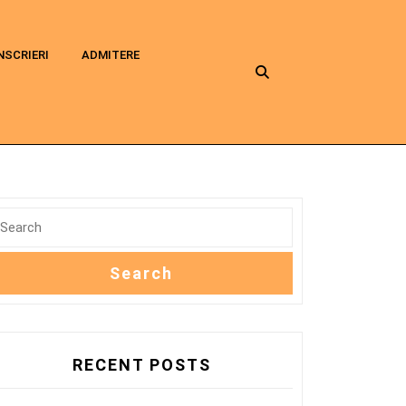
NSCRIERI
ADMITERE
RECENT POSTS