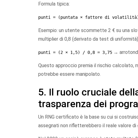
Formula tipica:
punti = (puntata × fattore di volatilità
Esempio: un utente scommette 2 € su una slot 
multiplier di 0,8 (derivato da test di uniformità)
→ arrotonda
punti = (2 × 1,5) / 0,8 = 3,75
Questo approccio premia il rischio calcolato, ma
potrebbe essere manipolato.
5. Il ruolo cruciale del
trasparenza dei progr
Un RNG certificato è la base su cui si costruisc
assegnati non rifletterebbero il reale valore d