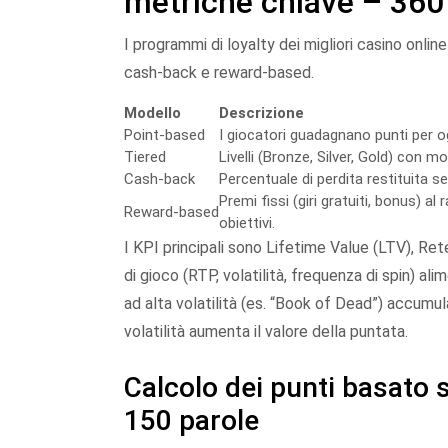
metriche chiave – 360
I programmi di loyalty dei migliori casino onlin
cash‑back e reward‑based.
Modello
Descrizione
Point‑based
I giocatori guadagnano punti per
Tiered
Livelli (Bronze, Silver, Gold) con mol
Cash‑back
Percentuale di perdita restituita 
Premi fissi (giri gratuiti, bonus) al
Reward‑based
obiettivi.
I KPI principali sono Lifetime Value (LTV), R
di gioco (RTP, volatilità, frequenza di spin) al
ad alta volatilità (es. “Book of Dead”) accumul
volatilità aumenta il valore della puntata.
Calcolo dei punti basato 
150 parole