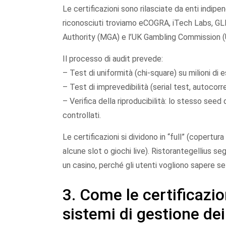
Le certificazioni sono rilasciate da enti indipen
riconosciuti troviamo eCOGRA, iTech Labs, GLI
Authority (MGA) e l’UK Gambling Commission 
Il processo di audit prevede:
– Test di uniformità (chi-square) su milioni di e
– Test di imprevedibilità (serial test, autocorre
– Verifica della riproducibilità: lo stesso see
controllati.
Le certificazioni si dividono in “full” (copertura
alcune slot o giochi live). Ristorantegellius s
un casino, perché gli utenti vogliono sapere se
3. Come le certificazio
sistemi di gestione de