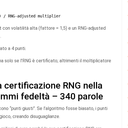
) / RNG‑adjusted multiplier
con volatilità alta (fattore = 1,5) e un RNG‑adjusted
.
to a 4 punti.
 solo se l’RNG è certificato; altrimenti il moltiplicatore
la certificazione RNG nella
ammi fedeltà – 340 parole
ono “punti giusti”. Se l’algoritmo fosse biasato, i punti
i gioco, creando disuguaglianze.