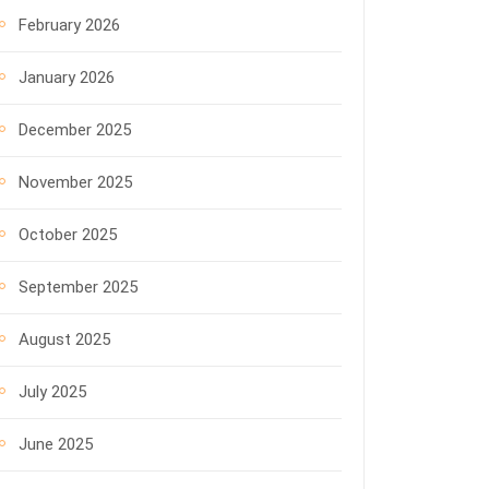
February 2026
January 2026
December 2025
November 2025
October 2025
September 2025
August 2025
July 2025
June 2025