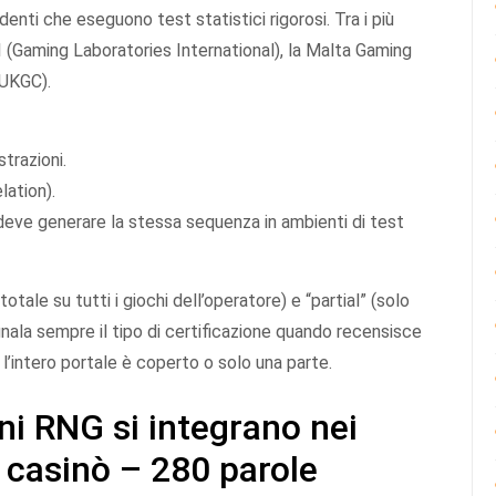
denti che eseguono test statistici rigorosi. Tra i più
 (Gaming Laboratories International), la Malta Gaming
(UKGC).
strazioni.
lation).
d deve generare la stessa sequenza in ambienti di test
 totale su tutti i giochi dell’operatore) e “partial” (solo
egnala sempre il tipo di certificazione quando recensisce
 l’intero portale è coperto o solo una parte.
ni RNG si integrano nei
i casinò – 280 parole