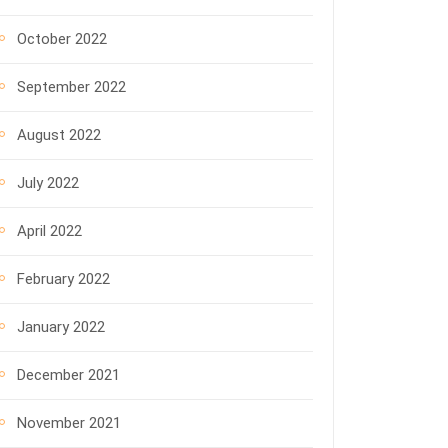
October 2022
September 2022
August 2022
July 2022
April 2022
February 2022
January 2022
December 2021
November 2021