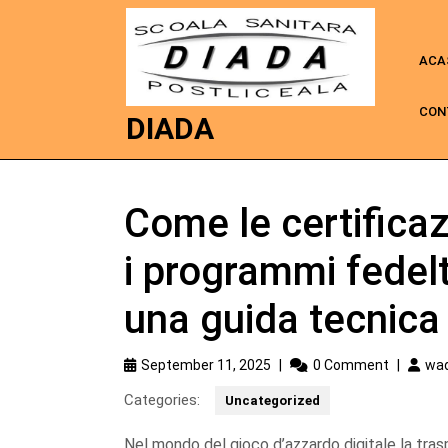
ACA
CON
DIADA
Come le certifica
i programmi fedelt
una guida tecnica
September 11, 2025
|
0 Comment
|
wa
Categories:
Uncategorized
Nel mondo del gioco d’azzardo digitale la trasparenza è diventata la moneta più preziosa. I giocatori,