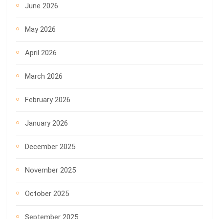
June 2026
May 2026
April 2026
March 2026
February 2026
January 2026
December 2025
November 2025
October 2025
September 2025