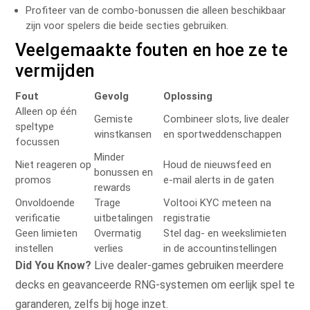
Profiteer van de combo‑bonussen die alleen beschikbaar
zijn voor spelers die beide secties gebruiken.
Veelgemaakte fouten en hoe ze te
vermijden
Fout
Gevolg
Oplossing
Alleen op één
Gemiste
Combineer slots, live dealer
speltype
winstkansen
en sportweddenschappen
focussen
Minder
Niet reageren op
Houd de nieuwsfeed en
bonussen en
promos
e‑mail alerts in de gaten
rewards
Onvoldoende
Trage
Voltooi KYC meteen na
verificatie
uitbetalingen
registratie
Geen limieten
Overmatig
Stel dag‑ en weekslimieten
instellen
verlies
in de accountinstellingen
Did You Know?
Live dealer‑games gebruiken meerdere
decks en geavanceerde RNG‑systemen om eerlijk spel te
garanderen, zelfs bij hoge inzet.