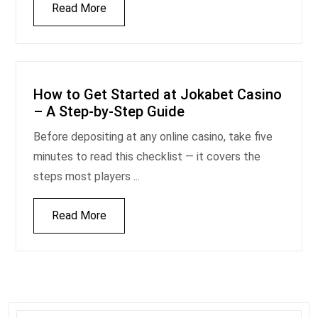
Read More
How to Get Started at Jokabet Casino
– A Step-by-Step Guide
Before depositing at any online casino, take five
minutes to read this checklist — it covers the
steps most players ...
Read More