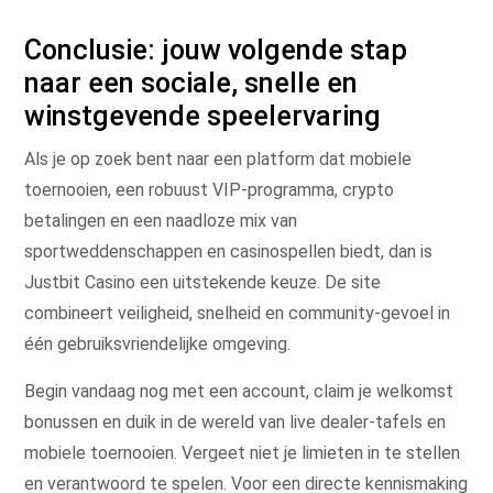
Conclusie: jouw volgende stap
naar een sociale, snelle en
winstgevende speelervaring
Als je op zoek bent naar een platform dat mobiele
toernooien, een robuust VIP‑programma, crypto
betalingen en een naadloze mix van
sportweddenschappen en casinospellen biedt, dan is
Justbit Casino een uitstekende keuze. De site
combineert veiligheid, snelheid en community‑gevoel in
één gebruiksvriendelijke omgeving.
Begin vandaag nog met een account, claim je welkomst
bonussen en duik in de wereld van live dealer‑tafels en
mobiele toernooien. Vergeet niet je limieten in te stellen
en verantwoord te spelen. Voor een directe kennismaking