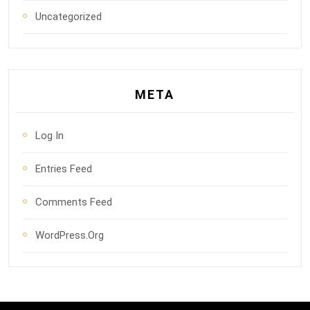
Uncategorized
META
Log In
Entries Feed
Comments Feed
WordPress.org