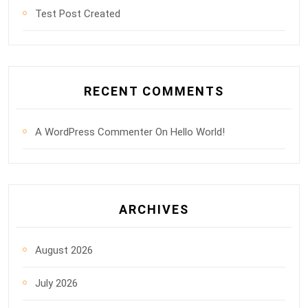
Test Post Created
RECENT COMMENTS
A WordPress Commenter
On
Hello World!
ARCHIVES
August 2026
July 2026