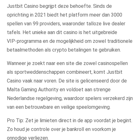
Justbit Casino begrijpt deze behoefte. Sinds de
oprichting in 2021 biedt het platform meer dan 3000
spellen van 99 providers, waaronder talloze live dealer
tafels. Het unieke aan dit casino is het uitgebreide
VIP‑programma en de mogelijkheid om zowel traditionele
betaalmethoden als crypto betalingen te gebruiken.
Wanneer je zoekt naar een site die zowel casinospellen
als sportweddenschappen combineert, komt Justbit
Casino vaak naar voren. De site is gelicenseerd door de
Malta Gaming Authority en voldoet aan strenge
Nederlandse regelgeving, waardoor spelers verzekerd zijn
van een betrouwbare en veilige speelomgeving.
Pro Tip: Zet je limieten direct in de app voordat je begint.
Zo houd je controle over je bankroll en voorkom je
onnodige verliezen.