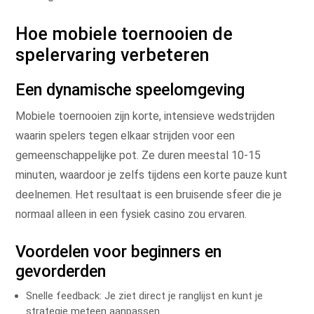
Hoe mobiele toernooien de
spelervaring verbeteren
Een dynamische speelomgeving
Mobiele toernooien zijn korte, intensieve wedstrijden
waarin spelers tegen elkaar strijden voor een
gemeenschappelijke pot. Ze duren meestal 10‑15
minuten, waardoor je zelfs tijdens een korte pauze kunt
deelnemen. Het resultaat is een bruisende sfeer die je
normaal alleen in een fysiek casino zou ervaren.
Voordelen voor beginners en
gevorderden
Snelle feedback: Je ziet direct je ranglijst en kunt je
strategie meteen aanpassen.