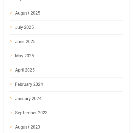
August 2025
July 2025
June 2025
May 2025
April 2025
February 2024
January 2024
September 2023
August 2023