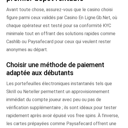
Avant toute chose, assurez‑vous que le casino choisi
figure parmi ceux validés par Casino En Ligne.Gb.Net, où
chaque opérateur est testé pour sa conformité KYC
minimale tout en offrant des solutions rapides comme
Cashlib ou Paysafecard pour ceux qui veulent rester
anonymes au départ.
Choisir une méthode de paiement
adaptée aux débutants
Les portefeuilles électroniques instantanés tels que
Skrill ou Neteller permettent un approvisionnement
immédiat du compte joueur avec peu ou pas de
vérification supplémentaire ; ils sont idéaux pour tester
rapidement après avoir épuisé vos free spins. À l’inverse,
les cartes prépayées comme Paysafecard offrent une