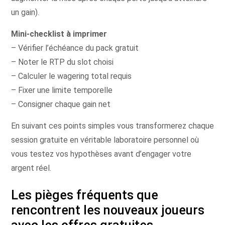
un gain).
Mini‑checklist à imprimer
– Vérifier l’échéance du pack gratuit
– Noter le RTP du slot choisi
– Calculer le wagering total requis
– Fixer une limite temporelle
– Consigner chaque gain net
En suivant ces points simples vous transformerez chaque
session gratuite en véritable laboratoire personnel où
vous testez vos hypothèses avant d’engager votre
argent réel.
Les pièges fréquents que
rencontrent les nouveaux joueurs