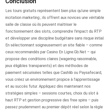
Conclusion
Les tours gratuits représentent bien plus qu’une simple
incitation marketing ; ils offrent aux novices une véritable
salle de classe où ils peuvent maîtriser le
fonctionnement des slots, comprendre l’impact du RTP
et développer une discipline budgétaire sans risque initial.
En sélectionnant soigneusement un site fiable – comme
ceux recommandés par Casino En Ligne.Gb.Net – qui
propose des conditions claires (wagering raisonnable,
jeux éligibles transparents) et des méthodes de
paiement sécurisées telles que Cashlib ou Paysafecard,
vous créez un environnement propice à l’apprentissage
et au succès futur. Appliquez dès maintenant nos
stratégies simples – sessions courtes, choix du slot à
haut RTP et gestion progressive des free spins – puis
passez prudemment au premier dépôt réel selon la règle