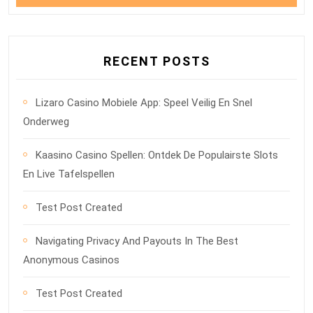
RECENT POSTS
Lizaro Casino Mobiele App: Speel Veilig En Snel
Onderweg
Kaasino Casino Spellen: Ontdek De Populairste Slots
En Live Tafelspellen
Test Post Created
Navigating Privacy And Payouts In The Best
Anonymous Casinos
Test Post Created