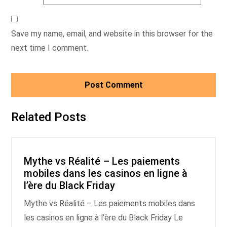
Save my name, email, and website in this browser for the
next time I comment.
Related Posts
Mythe vs Réalité – Les paiements
mobiles dans les casinos en ligne à
l’ère du Black Friday
Mythe vs Réalité – Les paiements mobiles dans
les casinos en ligne à l’ère du Black Friday Le