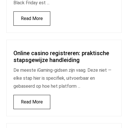
Black Friday est ...
Read More
Online casino registreren: praktische
stapsgewijze handleiding
De meeste iGaming-gidsen zijn vaag. Deze niet —
elke stap hier is specifiek, uitvoerbaar en
gebaseerd op hoe het platform ...
Read More