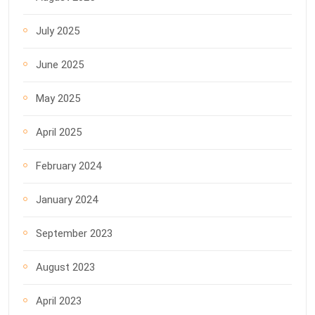
July 2025
June 2025
May 2025
April 2025
February 2024
January 2024
September 2023
August 2023
April 2023