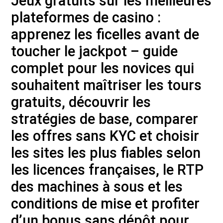
Jeux gratuits sur les meilleures
plateformes de casino :
apprenez les ficelles avant de
toucher le jackpot – guide
complet pour les novices qui
souhaitent maîtriser les tours
gratuits, découvrir les
stratégies de base, comparer
les offres sans KYC et choisir
les sites les plus fiables selon
les licences françaises, le RTP
des machines à sous et les
conditions de mise et profiter
d’un bonus sans dépôt pour