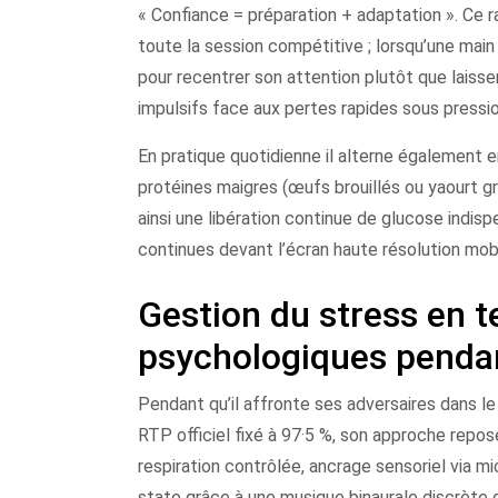
« Confiance = préparation + adaptation ». Ce 
toute la session compétitive ; lorsqu’une main
pour recentrer son attention plutôt que laiss
impulsifs face aux pertes rapides sous pressio
En pratique quotidienne il alterne également 
protéines maigres (œufs brouillés ou yaourt gr
ainsi une libération continue de glucose indis
continues devant l’écran haute résolution mob
Gestion du stress en t
psychologiques pendan
Pendant qu’il affronte ses adversaires dans le
RTP officiel fixé à 97·5 %, son approche repos
respiration contrôlée, ancrage sensoriel via mi
state grâce à une musique binaurale discrète