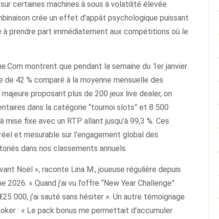
g sur certaines machines à sous à volatilité élevée
mbinaison crée un effet d’appât psychologique puissant
se à prendre part immédiatement aux compétitions où le
e.Com montrent que pendant la semaine du 1er janvier
nte de 42 % comparé à la moyenne mensuelle des
majeure proposant plus de 200 jeux live dealer, on
taires dans la catégorie “tournoi slots” et 8 500
 à mise fixe avec un RTP allant jusqu’à 99,3 %. Ces
 réel et mesurable sur l’engagement global des
rtoriés dans nos classements annuels.
vant Noël », raconte Lina M., joueuse régulière depuis
ne 2026. « Quand j’ai vu l’offre “New Year Challenge”
€25 000, j’ai sauté sans hésiter ». Un autre témoignage
‑poker : « Le pack bonus me permettait d’accumuler