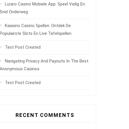
Lizaro Casino Mobiele App: Speel Veilig En
Snel Onderweg
Kaasino Casino Spellen: Ontdek De
Populairste Slots En Live Tafelspellen
Test Post Created
Navigating Privacy And Payouts In The Best
Anonymous Casinos
Test Post Created
RECENT COMMENTS