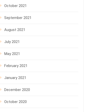
October 2021
September 2021
August 2021
July 2021
May 2021
February 2021
January 2021
December 2020
October 2020