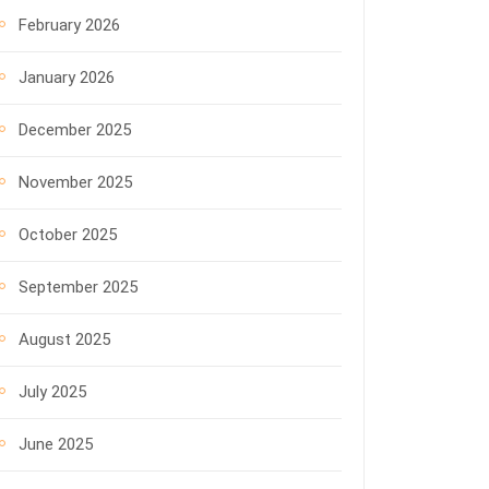
February 2026
January 2026
December 2025
November 2025
October 2025
September 2025
August 2025
July 2025
June 2025