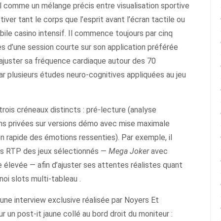
al comme un mélange précis entre visualisation sportive
iver tant le corps que l’esprit avant l’écran tactile ou
ile casino intensif. Il commence toujours par cinq
es d’une session courte sur son application préférée
d’ajuster sa fréquence cardiaque autour des 70
ar plusieurs études neuro‑cognitives appliquées au jeu
t trois créneaux distincts : pré‑lecture (analyse
ions privées sur versions démo avec mise maximale
on rapide des émotions ressenties). Par exemple, il
es RTP des jeux sélectionnés —
Mega Joker
avec
tè élevée — afin d’ajuster ses attentes réalistes quant
noi slots multi‑tableau .
une interview exclusive réalisée par Noyers Et
 un post-it jaune collé au bord droit du moniteur :