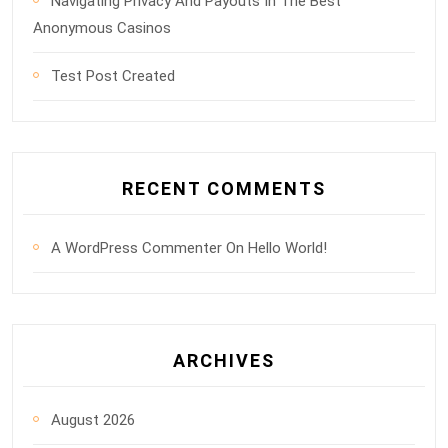
Navigating Privacy And Payouts In The Best
Anonymous Casinos
Test Post Created
RECENT COMMENTS
A WordPress Commenter
On
Hello World!
ARCHIVES
August 2026