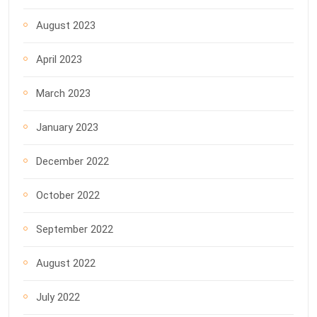
August 2023
April 2023
March 2023
January 2023
December 2022
October 2022
September 2022
August 2022
July 2022