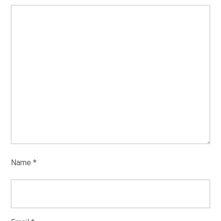
Name
*