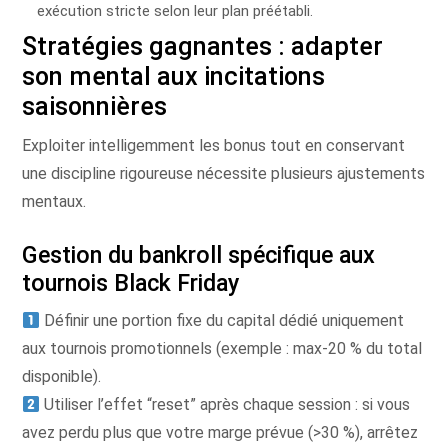
exécution stricte selon leur plan préétabli.
Stratégies gagnantes : adapter
son mental aux incitations
saisonnières
Exploiter intelligemment les bonus tout en conservant
une discipline rigoureuse nécessite plusieurs ajustements
mentaux.
Gestion du bankroll spécifique aux
tournois Black Friday
Définir une portion fixe du capital dédié uniquement
aux tournois promotionnels (exemple : max‑20 % du total
disponible).
Utiliser l’effet “reset” après chaque session : si vous
avez perdu plus que votre marge prévue (>30 %), arrêtez