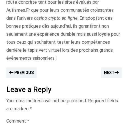
route concrète tant pour les sites évalués par
Autismes.Fr que pour leurs communautés croissantes
dans l’univers
casino crypto en ligne
. En adoptant ces
bonnes pratiques dès aujourd’hui, ils garantiront non
seulement une expérience durable mais aussi loyale pour
tous ceux qui souhaitent tester leurs compétences
derrière le tapis vert virtuel lors des prochains grands
événements saisonniers.]
PREVIOUS
NEXT
Leave a Reply
Your email address will not be published.
Required fields
are marked
*
Comment
*