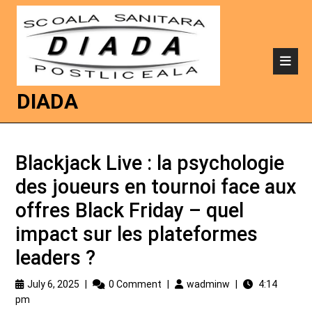
DIADA
Blackjack Live : la psychologie
des joueurs en tournoi face aux
offres Black Friday – quel
impact sur les plateformes
leaders ?
July 6, 2025
|
0 Comment
|
wadminw
|
4:14
pm