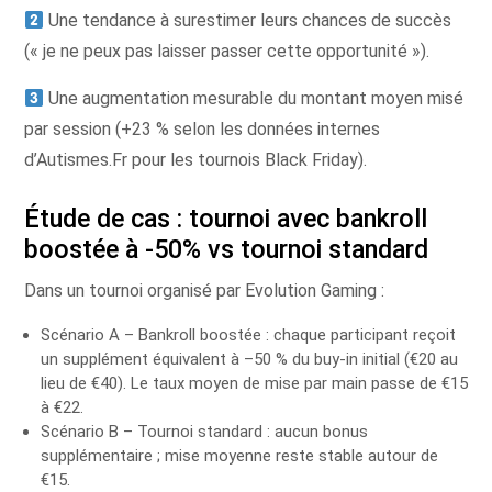
Une tendance à surestimer leurs chances de succès
(« je ne peux pas laisser passer cette opportunité »).
Une augmentation mesurable du montant moyen misé
par session (+23 % selon les données internes
d’Autismes.Fr pour les tournois Black Friday).
Étude de cas : tournoi avec bankroll
boostée à -50% vs tournoi standard
Dans un tournoi organisé par Evolution Gaming :
Scénario A – Bankroll boostée : chaque participant reçoit
un supplément équivalent à –50 % du buy‑in initial (€20 au
lieu de €40). Le taux moyen de mise par main passe de €15
à €22.
Scénario B – Tournoi standard : aucun bonus
supplémentaire ; mise moyenne reste stable autour de
€15.