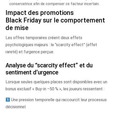
conservatrice afin de compenser ce facteur incertain.
Impact des promotions
Black Friday sur le comportement
de mise
Les offres temporaires créent deux effets
psychologiques majeurs : le “scarcity effect” (effet
rareté) et l’urgence perçue.
Analyse du “scarcity effect” et du
sentiment d’urgence
Lorsque seules quelques places sont disponibles avec un
bonus exclusif « Buy‑in –50 % », les joueurs ressentent :
Une pression temporelle qui raccourcit leur processus
décisionnel.