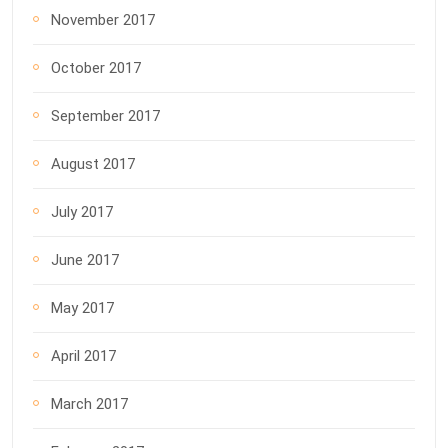
November 2017
October 2017
September 2017
August 2017
July 2017
June 2017
May 2017
April 2017
March 2017