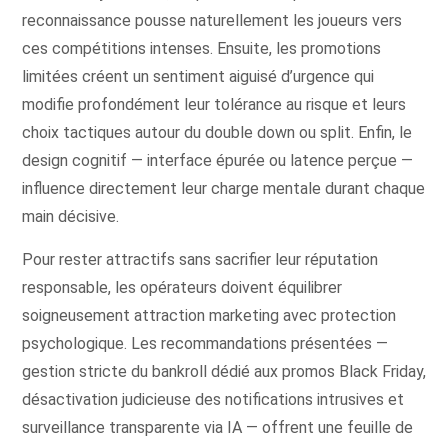
reconnaissance pousse naturellement les joueurs vers
ces compétitions intenses. Ensuite, les promotions
limitées créent un sentiment aiguisé d’urgence qui
modifie profondément leur tolérance au risque et leurs
choix tactiques autour du double down ou split. Enfin, le
design cognitif — interface épurée ou latence perçue —
influence directement leur charge mentale durant chaque
main décisive.
Pour rester attractifs sans sacrifier leur réputation
responsable, les opérateurs doivent équilibrer
soigneusement attraction marketing avec protection
psychologique. Les recommandations présentées —
gestion stricte du bankroll dédié aux promos Black Friday,
désactivation judicieuse des notifications intrusives et
surveillance transparente via IA — offrent une feuille de