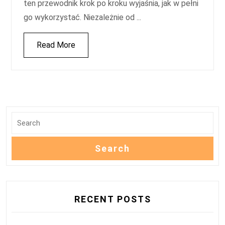
ten przewodnik krok po kroku wyjaśnia, jak w pełni
go wykorzystać. Niezależnie od ...
Read More
RECENT POSTS