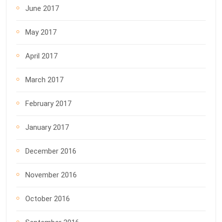
June 2017
May 2017
April 2017
March 2017
February 2017
January 2017
December 2016
November 2016
October 2016