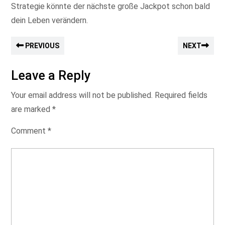
Strategie könnte der nächste große Jackpot schon bald
dein Leben verändern.
PREVIOUS
NEXT
Leave a Reply
Your email address will not be published.
Required fields
are marked
*
Comment
*