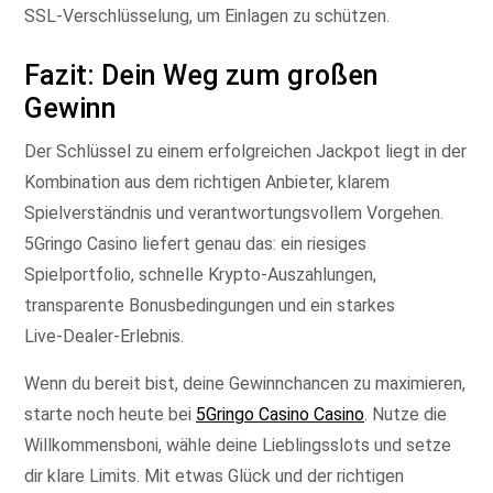
SSL‑Verschlüsselung, um Einlagen zu schützen.
Fazit: Dein Weg zum großen
Gewinn
Der Schlüssel zu einem erfolgreichen Jackpot liegt in der
Kombination aus dem richtigen Anbieter, klarem
Spielverständnis und verantwortungsvollem Vorgehen.
5Gringo Casino liefert genau das: ein riesiges
Spielportfolio, schnelle Krypto‑Auszahlungen,
transparente Bonusbedingungen und ein starkes
Live‑Dealer‑Erlebnis.
Wenn du bereit bist, deine Gewinnchancen zu maximieren,
starte noch heute bei
5Gringo Casino Casino
. Nutze die
Willkommensboni, wähle deine Lieblingsslots und setze
dir klare Limits. Mit etwas Glück und der richtigen