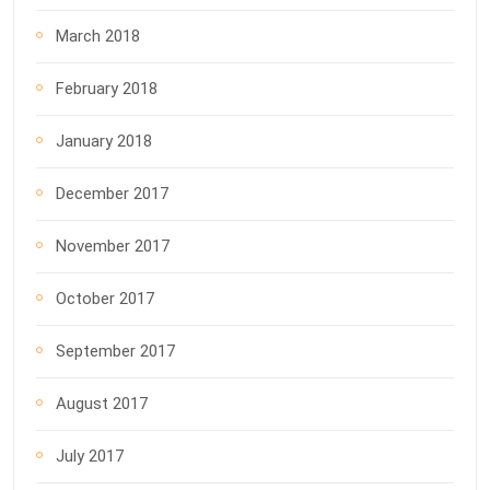
March 2018
February 2018
January 2018
December 2017
November 2017
October 2017
September 2017
August 2017
July 2017