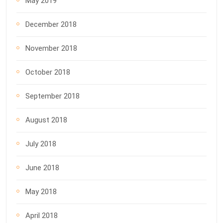
May 2019
December 2018
November 2018
October 2018
September 2018
August 2018
July 2018
June 2018
May 2018
April 2018