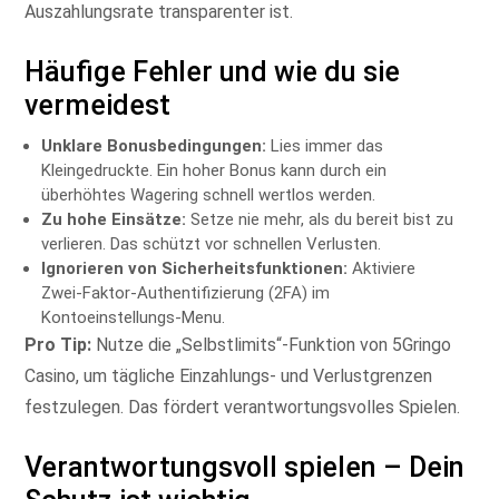
Auszahlungsrate transparenter ist.
Häufige Fehler und wie du sie
vermeidest
Unklare Bonusbedingungen:
Lies immer das
Kleingedruckte. Ein hoher Bonus kann durch ein
überhöhtes Wagering schnell wertlos werden.
Zu hohe Einsätze:
Setze nie mehr, als du bereit bist zu
verlieren. Das schützt vor schnellen Verlusten.
Ignorieren von Sicherheitsfunktionen:
Aktiviere
Zwei‑Faktor‑Authentifizierung (2FA) im
Kontoeinstellungs‑Menu.
Pro Tip:
Nutze die „Selbstlimits“-Funktion von 5Gringo
Casino, um tägliche Einzahlungs‑ und Verlustgrenzen
festzulegen. Das fördert verantwortungsvolles Spielen.
Verantwortungsvoll spielen – Dein