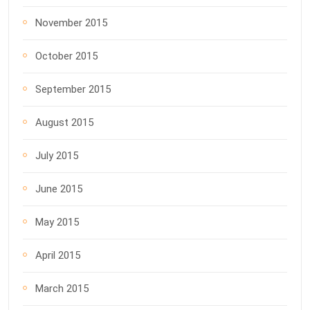
November 2015
October 2015
September 2015
August 2015
July 2015
June 2015
May 2015
April 2015
March 2015