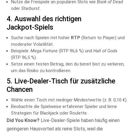
Nutze die Freispiele an populären Slots wie
Book of Dead
oder
Starburst
.
4. Auswahl des richtigen
Jackpot‑Spiels
Suche nach Spielen mit hoher
RTP
(Return to Player) und
moderater Volatilität.
Beispiele:
Mega Fortune
(RTP 96,6 %) und
Hall of Gods
(RTP 96,5 %).
Setze einen festen Betrag, den du bereit bist zu verlieren,
um das Risiko zu kontrollieren.
5. Live‑Dealer‑Tisch für zusätzliche
Chancen
Wähle einen Tisch mit niedriger Mindestwette (z. B. 0,10 €).
Beobachte die Spielweise erfahrener Spieler und lerne
Strategien für Blackjack oder Roulette.
Did You Know?
Live‑Dealer‑Spiele haben häufig einen
geringeren Hausvorteil als reine Slots, weil die