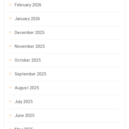
February 2026
January 2026
December 2025
November 2025
October 2025
September 2025
August 2025
July 2025
June 2025