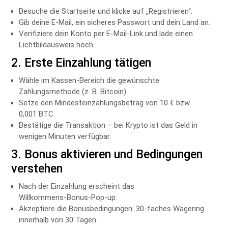
Besuche die Startseite und klicke auf „Registrieren“.
Gib deine E‑Mail, ein sicheres Passwort und dein Land an.
Verifiziere dein Konto per E‑Mail‑Link und lade einen
Lichtbildausweis hoch.
2. Erste Einzahlung tätigen
Wähle im Kassen‑Bereich die gewünschte
Zahlungsmethode (z. B. Bitcoin).
Setze den Mindesteinzahlungsbetrag von 10 € bzw.
0,001 BTC.
Bestätige die Transaktion – bei Krypto ist das Geld in
wenigen Minuten verfügbar.
3. Bonus aktivieren und Bedingungen
verstehen
Nach der Einzahlung erscheint das
Willkommens‑Bonus‑Pop‑up.
Akzeptiere die Bonusbedingungen: 30‑faches Wagering
innerhalb von 30 Tagen.