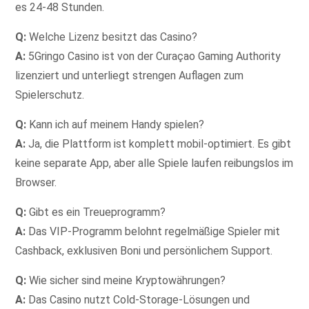
es 24‑48 Stunden.
Q:
Welche Lizenz besitzt das Casino?
A:
5Gringo Casino ist von der Curaçao Gaming Authority
lizenziert und unterliegt strengen Auflagen zum
Spielerschutz.
Q:
Kann ich auf meinem Handy spielen?
A:
Ja, die Plattform ist komplett mobil‑optimiert. Es gibt
keine separate App, aber alle Spiele laufen reibungslos im
Browser.
Q:
Gibt es ein Treueprogramm?
A:
Das VIP‑Programm belohnt regelmäßige Spieler mit
Cashback, exklusiven Boni und persönlichem Support.
Q:
Wie sicher sind meine Kryptowährungen?
A:
Das Casino nutzt Cold‑Storage‑Lösungen und