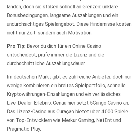
landen, doch sie stoßen schnell an Grenzen: unklare
Bonusbedingungen, langsame Auszahlungen und ein
undurchsichtiges Spielangebot. Diese Hindernisse kosten
nicht nur Zeit, sondern auch Motivation.
Pro Tip:
Bevor du dich für ein Online Casino
entscheidest, prüfe immer die Lizenz und die
durchschnittliche Auszahlungsdauer.
Im deutschen Markt gibt es zahlreiche Anbieter, doch nur
wenige kombinieren ein breites Spielportfolio, schnelle
Kryptowährungen-Einzahlungen und ein verlässliches
Live‑Dealer‑Erlebnis. Genau hier setzt 5Gringo Casino an.
Das Lizenz‑Casino aus Curaçao bietet über 4.000 Spiele
von Top‑Entwicklern wie Merkur Gaming, NetEnt und
Pragmatic Play.