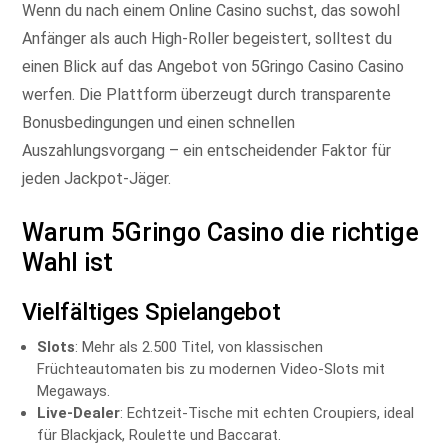
Wenn du nach einem Online Casino suchst, das sowohl
Anfänger als auch High‑Roller begeistert, solltest du
einen Blick auf das Angebot von 5Gringo Casino Casino
werfen. Die Plattform überzeugt durch transparente
Bonusbedingungen und einen schnellen
Auszahlungsvorgang – ein entscheidender Faktor für
jeden Jackpot-Jäger.
Warum 5Gringo Casino die richtige
Wahl ist
Vielfältiges Spielangebot
Slots
: Mehr als 2.500 Titel, von klassischen
Früchteautomaten bis zu modernen Video‑Slots mit
Megaways.
Live‑Dealer
: Echtzeit‑Tische mit echten Croupiers, ideal
für Blackjack, Roulette und Baccarat.