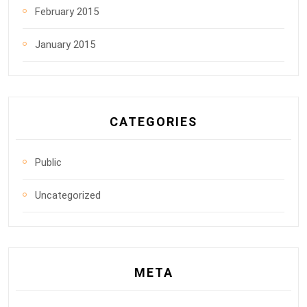
February 2015
January 2015
CATEGORIES
Public
Uncategorized
META