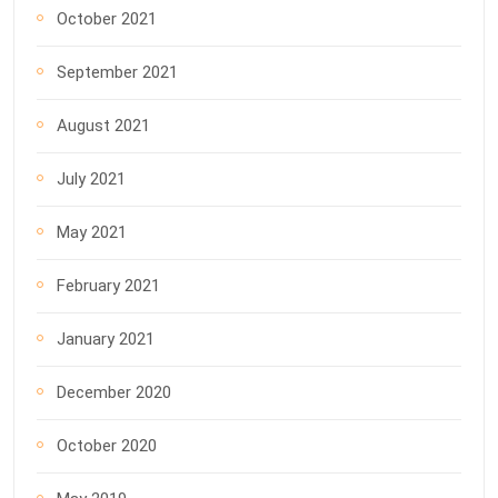
October 2021
September 2021
August 2021
July 2021
May 2021
February 2021
January 2021
December 2020
October 2020