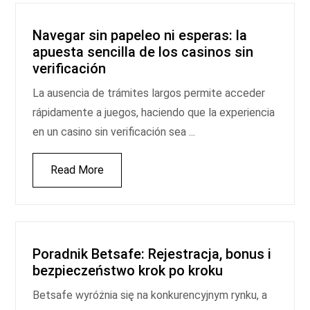
Navegar sin papeleo ni esperas: la
apuesta sencilla de los casinos sin
verificación
La ausencia de trámites largos permite acceder
rápidamente a juegos, haciendo que la experiencia
en un casino sin verificación sea ...
Read More
Poradnik Betsafe: Rejestracja, bonus i
bezpieczeństwo krok po kroku
Betsafe wyróżnia się na konkurencyjnym rynku, a