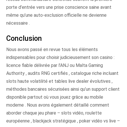
porte d’entrée vers une prise conscience saine avant
même qu’une auto‑exclusion officielle ne devienne
nécessaire .
Conclusion
Nous avons passé en revue tous les éléments
indispensables pour choisir judicieusement son casino :
licence fiable délivrée par l’ANJ ou Malta Gaming
Authority , audits RNG certifiés , catalogue riche incluant
slots haute volatilité et tables live dealer évolutives ,
méthodes bancaires sécurisées ainsi qu’un support client
disponible partout où vous jouez grâce au mobile
moderne . Nous avons également détaillé comment
aborder chaque jeu phare – slots vidéo, roulette
européenne , blackjack stratégique , poker vidéo vs live –