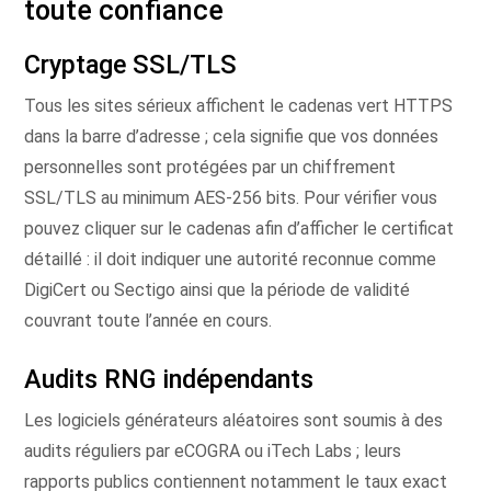
toute confiance
Cryptage SSL/TLS
Tous les sites sérieux affichent le cadenas vert HTTPS
dans la barre d’adresse ; cela signifie que vos données
personnelles sont protégées par un chiffrement
SSL/TLS au minimum AES‑256 bits. Pour vérifier vous
pouvez cliquer sur le cadenas afin d’afficher le certificat
détaillé : il doit indiquer une autorité reconnue comme
DigiCert ou Sectigo ainsi que la période de validité
couvrant toute l’année en cours.
Audits RNG indépendants
Les logiciels générateurs aléatoires sont soumis à des
audits réguliers par eCOGRA ou iTech Labs ; leurs
rapports publics contiennent notamment le taux exact