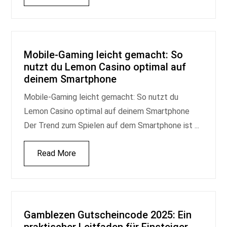
Mobile‑Gaming leicht gemacht: So
nutzt du Lemon Casino optimal auf
deinem Smartphone
Mobile‑Gaming leicht gemacht: So nutzt du
Lemon Casino optimal auf deinem Smartphone
Der Trend zum Spielen auf dem Smartphone ist ...
Read More
Gamblezen Gutscheincode 2025: Ein