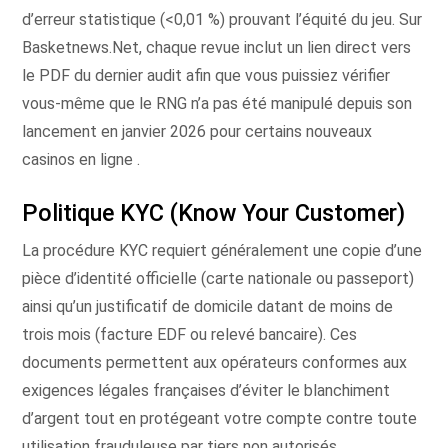
d’erreur statistique (<0,01 %) prouvant l’équité du jeu. Sur
Basketnews.Net, chaque revue inclut un lien direct vers
le PDF du dernier audit afin que vous puissiez vérifier
vous‑même que le RNG n’a pas été manipulé depuis son
lancement en janvier 2026 pour certains nouveaux
casinos en ligne .
Politique KYC (Know Your Customer)
La procédure KYC requiert généralement une copie d’une
pièce d’identité officielle (carte nationale ou passeport)
ainsi qu’un justificatif de domicile datant de moins de
trois mois (facture EDF ou relevé bancaire). Ces
documents permettent aux opérateurs conformes aux
exigences légales françaises d’éviter le blanchiment
d’argent tout en protégeant votre compte contre toute
utilisation frauduleuse par tiers non autorisés.