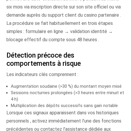
six mois via inscription directe sur son site officiel ou via
demande auprès du support client du casino partenaire .
La procédure se fait habituellement en trois étapes
simples : formulaire en ligne → validation identité →
blocage effectif du compte sous 48 heures .
Détection précoce des
comportements à risque
Les indicateurs clés comprennent :
Augmentation soudaine (>30 %) du montant moyen misé
Sessions nocturnes prolongées (>3 heures entre minuit et
4 h)
Multiplication des dépôts successifs sans gain notable
Lorsque ces signaux apparaissent dans vos historiques
personnels , activez immédiatement l’une des fonctions
précédentes ou contactez l’assistance dédiée aux