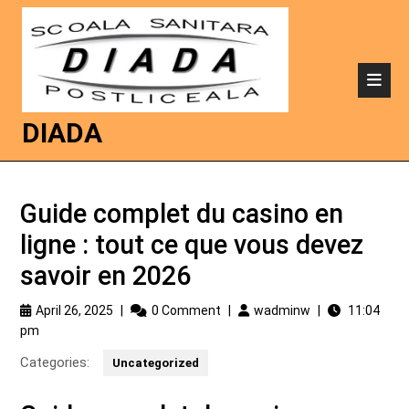
DIADA
Guide complet du casino en
ligne : tout ce que vous devez
savoir en 2026
April 26, 2025
|
0 Comment
|
wadminw
|
11:04
pm
Categories:
Uncategorized