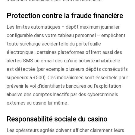
Protection contre la fraude financière
Les limites automatiques – dépôt maximum journalier
configurable dans votre tableau personnel – empêchent
toute surcharge accidentelle du portefeuille
électronique ; certaines plateformes offrent aussi des
alertes SMS ou e‑mail dès qu’une activité inhabituelle
est détectée (par exemple plusieurs dépôts consécutifs
supérieurs à €500). Ces mécanismes sont essentiels pour
prévenir le vol d’identifiants bancaires ou l’exploitation
abusive des comptes inactifs par des cybercriminels
externes au casino lui‑même .
Responsabilité sociale du casino
Les opérateurs agréés doivent afficher clairement leurs