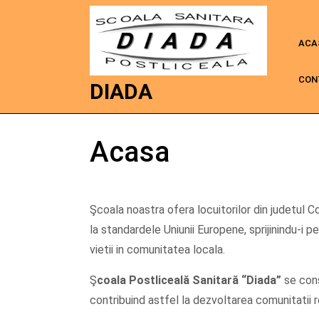
ACA
CON
DIADA
Acasa
Şcoala noastra ofera locuitorilor din judetul Con
la standardele Uniunii Europene, sprijinindu-i pe
vietii in comunitatea locala.
Ş
coala Postliceală Sanitară
“Diada”
se cons
contribuind astfel la dezvoltarea comunitatii r