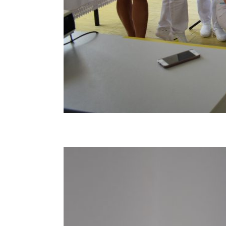
Vizita partenerilor noștri din Germania, desfășura
tehnici de îngrijire uzuale și partenerii noștri ger