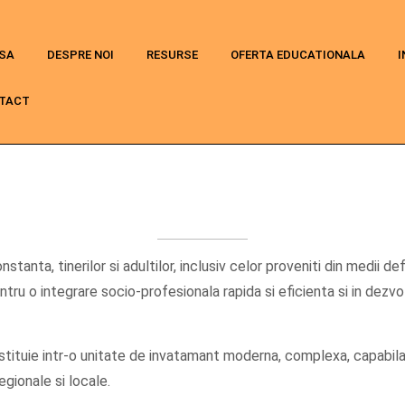
SA
DESPRE NOI
RESURSE
OFERTA EDUCATIONALA
I
TACT
stanta, tinerilor si adultilor, inclusiv celor proveniti din medii d
ntru o integrare socio-profesionala rapida si eficienta si in dezvolt
tituie intr-o unitate de invatamant moderna, complexa, capabila 
egionale si locale.