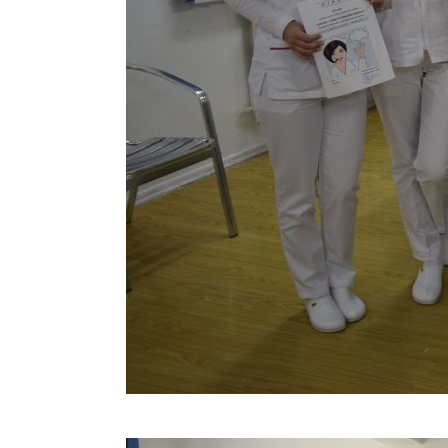
Concurs „Tehnici de îngrijire”- Ediția aprilie 2022 