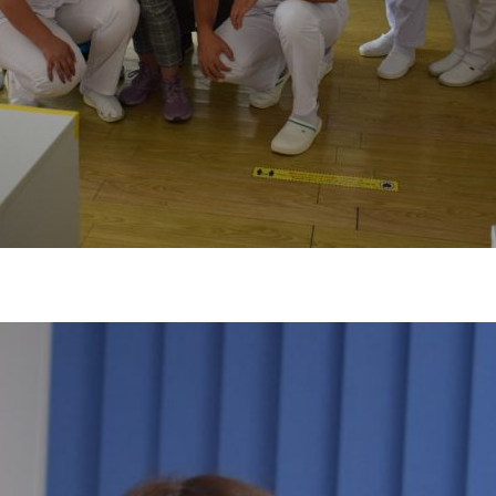
tă in primăvara anului 2022, în cadrul căreia a avut loc un schimb de 
mani au prezentat tehnici de îngrijire la domiciliu .