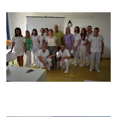
câștigătorii locului I
Vizita partenerilor noștri din Germania, desfășurată in
primăvara anului 2022, în cadrul căreia a avut loc un schimb
de experiență bine venit : elevii noștri au prezentat tehnici
de îngrijire uzuale și partenerii noștri germani au prezentat
tehnici de îngrijire la domiciliu .