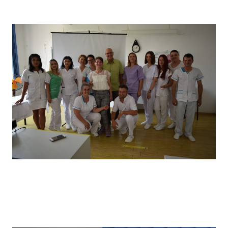
câștigătorii locului I
Vizita partenerilor noștri din Germania, desfășurată in
primăvara anului 2022, în cadrul căreia a avut loc un schimb
de experiență bine venit : elevii noștri au prezentat tehnici
de îngrijire uzuale și partenerii noștri germani au prezentat
tehnici de îngrijire la domiciliu .