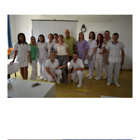
câștigătorii locului I
Vizita partenerilor noștri din Germania, desfășurată in
primăvara anului 2022, în cadrul căreia a avut loc un schimb
de experiență bine venit : elevii noștri au prezentat tehnici
de îngrijire uzuale și partenerii noștri germani au prezentat
tehnici de îngrijire la domiciliu .