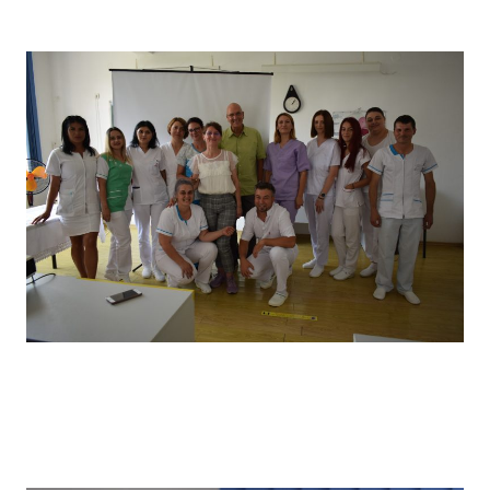
câștigătorii locului I
Vizita partenerilor noștri din Germania, desfășurată in
primăvara anului 2022, în cadrul căreia a avut loc un schimb
de experiență bine venit : elevii noștri au prezentat tehnici
de îngrijire uzuale și partenerii noștri germani au prezentat
tehnici de îngrijire la domiciliu .