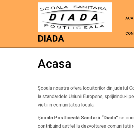
ACA
CON
DIADA
Acasa
Şcoala noastra ofera locuitorilor din judetul Con
la standardele Uniunii Europene, sprijinindu-i pe
vietii in comunitatea locala.
Ş
coala Postliceală Sanitară
“Diada”
se cons
contribuind astfel la dezvoltarea comunitatii r