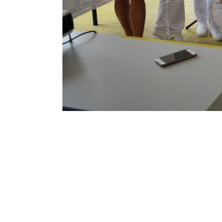
Vizita partenerilor noștri din Germania, desfășura
tehnici de îngrijire uzuale și partenerii noștri ger
Emoții la primirea diplomei și premiului pentru câ
Concursul pe școală „Tehnici de îngrijire” – Com