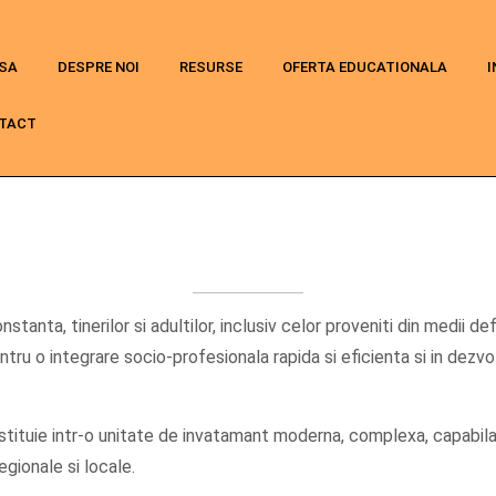
SA
DESPRE NOI
RESURSE
OFERTA EDUCATIONALA
I
TACT
stanta, tinerilor si adultilor, inclusiv celor proveniti din medii d
ntru o integrare socio-profesionala rapida si eficienta si in dezvolt
tituie intr-o unitate de invatamant moderna, complexa, capabila 
egionale si locale.