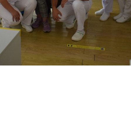
tă in primăvara anului 2022, în cadrul căreia a avut loc un schimb de 
mani au prezentat tehnici de îngrijire la domiciliu .
știgarea locului I .
isia de evaluare