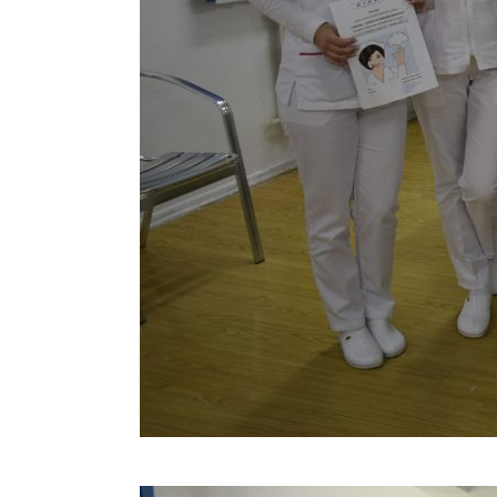
Concurs „Tehnici de îngrijire”- Ediția aprilie 2022 