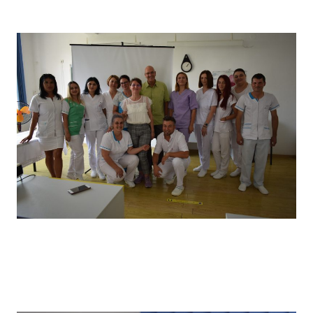
câștigătorii locului I
Vizita partenerilor noștri din Germania, desfășurată in
primăvara anului 2022, în cadrul căreia a avut loc un schimb
de experiență bine venit : elevii noștri au prezentat tehnici
de îngrijire uzuale și partenerii noștri germani au prezentat
tehnici de îngrijire la domiciliu .