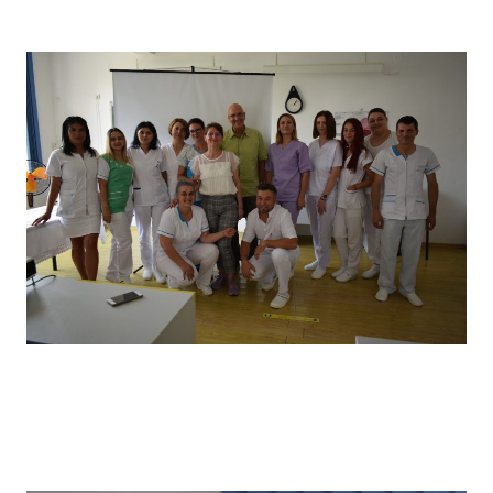
câștigătorii locului I
Vizita partenerilor noștri din Germania, desfășurată in
primăvara anului 2022, în cadrul căreia a avut loc un schimb
de experiență bine venit : elevii noștri au prezentat tehnici
de îngrijire uzuale și partenerii noștri germani au prezentat
tehnici de îngrijire la domiciliu .