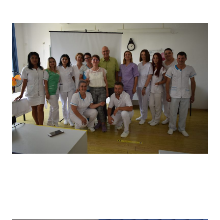
câștigătorii locului I
Vizita partenerilor noștri din Germania, desfășurată in
primăvara anului 2022, în cadrul căreia a avut loc un schimb
de experiență bine venit : elevii noștri au prezentat tehnici
de îngrijire uzuale și partenerii noștri germani au prezentat
tehnici de îngrijire la domiciliu .