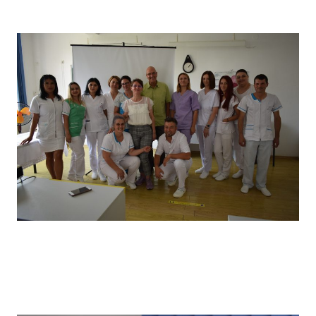
câștigătorii locului I
Vizita partenerilor noștri din Germania, desfășurată in
primăvara anului 2022, în cadrul căreia a avut loc un schimb
de experiență bine venit : elevii noștri au prezentat tehnici
de îngrijire uzuale și partenerii noștri germani au prezentat
tehnici de îngrijire la domiciliu .