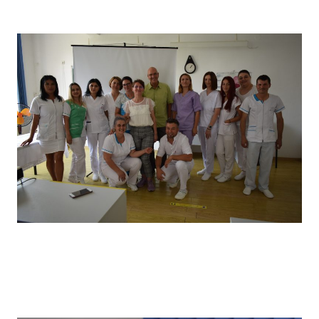
câștigătorii locului I
Vizita partenerilor noștri din Germania, desfășurată in
primăvara anului 2022, în cadrul căreia a avut loc un schimb
de experiență bine venit : elevii noștri au prezentat tehnici
de îngrijire uzuale și partenerii noștri germani au prezentat
tehnici de îngrijire la domiciliu .