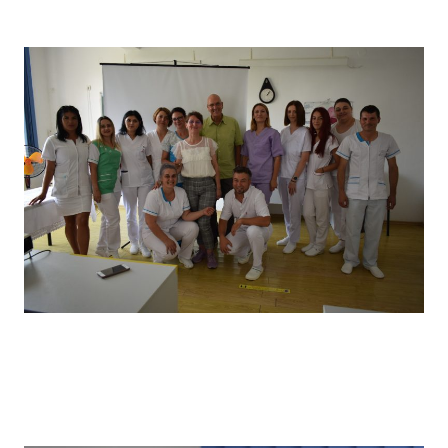
câștigătorii locului I
Vizita partenerilor noștri din Germania, desfășurată in
primăvara anului 2022, în cadrul căreia a avut loc un schimb
de experiență bine venit : elevii noștri au prezentat tehnici
de îngrijire uzuale și partenerii noștri germani au prezentat
tehnici de îngrijire la domiciliu .