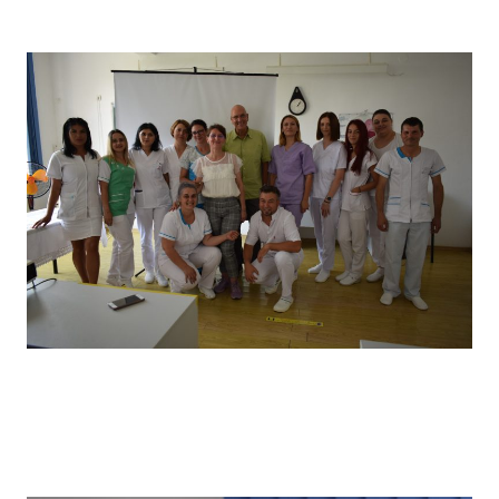
câștigătorii locului I
Vizita partenerilor noștri din Germania, desfășurată in
primăvara anului 2022, în cadrul căreia a avut loc un schimb
de experiență bine venit : elevii noștri au prezentat tehnici
de îngrijire uzuale și partenerii noștri germani au prezentat
tehnici de îngrijire la domiciliu .