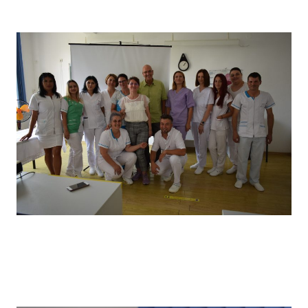
câștigătorii locului I
Vizita partenerilor noștri din Germania, desfășurată in
primăvara anului 2022, în cadrul căreia a avut loc un schimb
de experiență bine venit : elevii noștri au prezentat tehnici
de îngrijire uzuale și partenerii noștri germani au prezentat
tehnici de îngrijire la domiciliu .