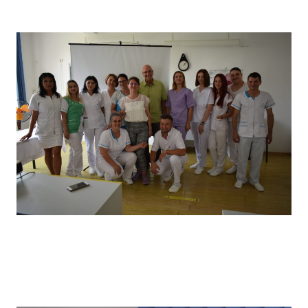
câștigătorii locului I
Vizita partenerilor noștri din Germania, desfășurată in
primăvara anului 2022, în cadrul căreia a avut loc un schimb
de experiență bine venit : elevii noștri au prezentat tehnici
de îngrijire uzuale și partenerii noștri germani au prezentat
tehnici de îngrijire la domiciliu .