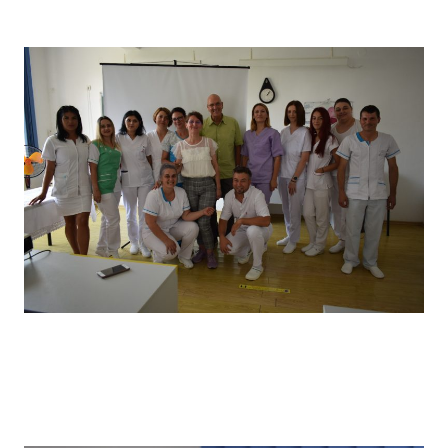
câștigătorii locului I
Vizita partenerilor noștri din Germania, desfășurată in
primăvara anului 2022, în cadrul căreia a avut loc un schimb
de experiență bine venit : elevii noștri au prezentat tehnici
de îngrijire uzuale și partenerii noștri germani au prezentat
tehnici de îngrijire la domiciliu .