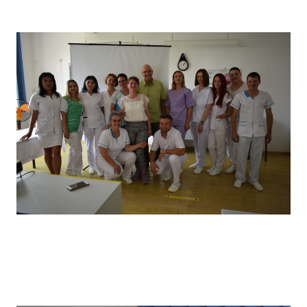
câștigătorii locului I
Vizita partenerilor noștri din Germania, desfășurată in
primăvara anului 2022, în cadrul căreia a avut loc un schimb
de experiență bine venit : elevii noștri au prezentat tehnici
de îngrijire uzuale și partenerii noștri germani au prezentat
tehnici de îngrijire la domiciliu .