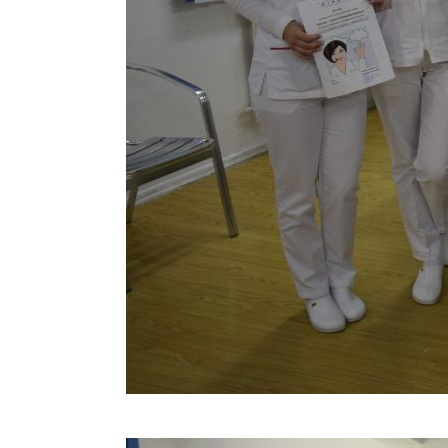
Concurs „Tehnici de îngrijire”- Ediția aprilie 2022 