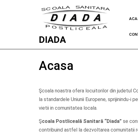
ACA
CON
DIADA
Acasa
Şcoala noastra ofera locuitorilor din judetul Con
la standardele Uniunii Europene, sprijinindu-i pe
vietii in comunitatea locala.
Ş
coala Postliceală Sanitară
“Diada”
se cons
contribuind astfel la dezvoltarea comunitatii r