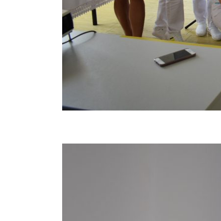
Vizita partenerilor noștri din Germania, desfășura
tehnici de îngrijire uzuale și partenerii noștri ger