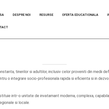
SA
DESPRE NOI
RESURSE
OFERTA EDUCATIONALA
I
TACT
stanta, tinerilor si adultilor, inclusiv celor proveniti din medii d
ntru o integrare socio-profesionala rapida si eficienta si in dezvolt
tituie intr-o unitate de invatamant moderna, complexa, capabila 
egionale si locale.