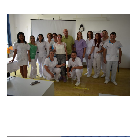
câștigătorii locului I
Vizita partenerilor noștri din Germania, desfășurată in
primăvara anului 2022, în cadrul căreia a avut loc un schimb
de experiență bine venit : elevii noștri au prezentat tehnici
de îngrijire uzuale și partenerii noștri germani au prezentat
tehnici de îngrijire la domiciliu .