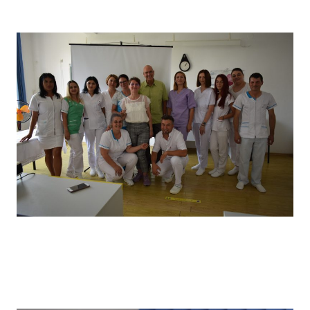
câștigătorii locului I
Vizita partenerilor noștri din Germania, desfășurată in
primăvara anului 2022, în cadrul căreia a avut loc un schimb
de experiență bine venit : elevii noștri au prezentat tehnici
de îngrijire uzuale și partenerii noștri germani au prezentat
tehnici de îngrijire la domiciliu .