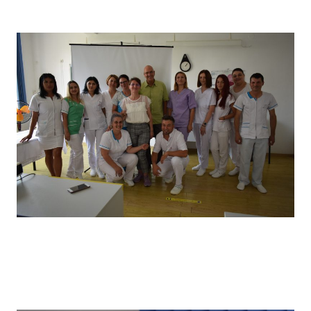
câștigătorii locului I
Vizita partenerilor noștri din Germania, desfășurată in
primăvara anului 2022, în cadrul căreia a avut loc un schimb
de experiență bine venit : elevii noștri au prezentat tehnici
de îngrijire uzuale și partenerii noștri germani au prezentat
tehnici de îngrijire la domiciliu .