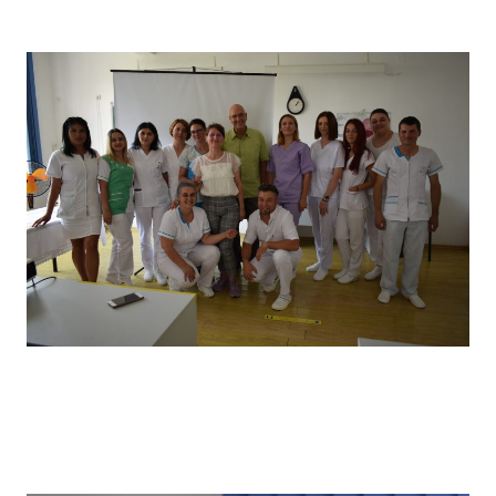
câștigătorii locului I
Vizita partenerilor noștri din Germania, desfășurată in
primăvara anului 2022, în cadrul căreia a avut loc un schimb
de experiență bine venit : elevii noștri au prezentat tehnici
de îngrijire uzuale și partenerii noștri germani au prezentat
tehnici de îngrijire la domiciliu .