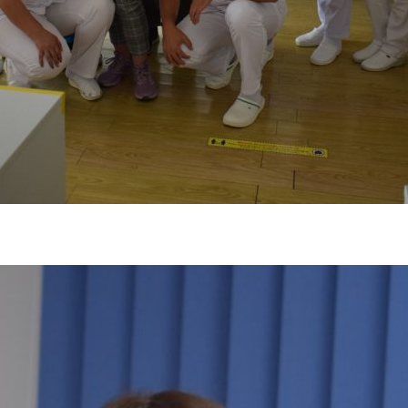
tă in primăvara anului 2022, în cadrul căreia a avut loc un schimb de 
mani au prezentat tehnici de îngrijire la domiciliu .