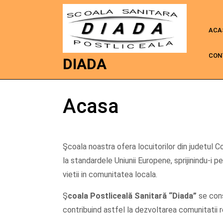
ACA
CON
DIADA
Acasa
Şcoala noastra ofera locuitorilor din judetul Con
la standardele Uniunii Europene, sprijinindu-i pe
vietii in comunitatea locala.
Ş
coala Postliceală Sanitară
“Diada”
se cons
contribuind astfel la dezvoltarea comunitatii r