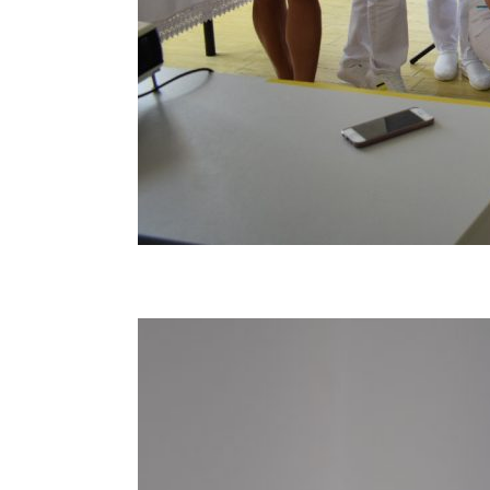
Vizita partenerilor noștri din Germania, desfășura
tehnici de îngrijire uzuale și partenerii noștri ger