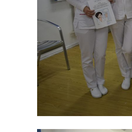
Concurs „Tehnici de îngrijire”- Ediția aprilie 2022 