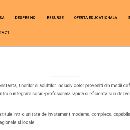
SA
DESPRE NOI
RESURSE
OFERTA EDUCATIONALA
I
TACT
stanta, tinerilor si adultilor, inclusiv celor proveniti din medii d
ntru o integrare socio-profesionala rapida si eficienta si in dezvolt
tituie intr-o unitate de invatamant moderna, complexa, capabila 
egionale si locale.