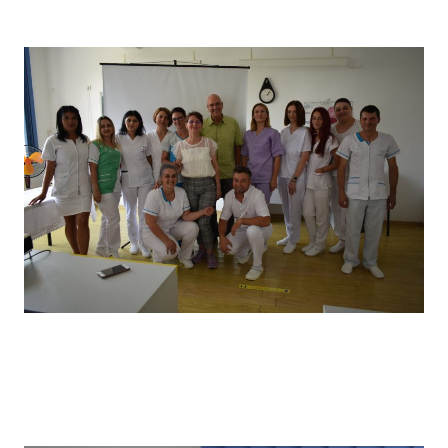
câștigătorii locului I
Vizita partenerilor noștri din Germania, desfășurată in
primăvara anului 2022, în cadrul căreia a avut loc un schimb
de experiență bine venit : elevii noștri au prezentat tehnici
de îngrijire uzuale și partenerii noștri germani au prezentat
tehnici de îngrijire la domiciliu .