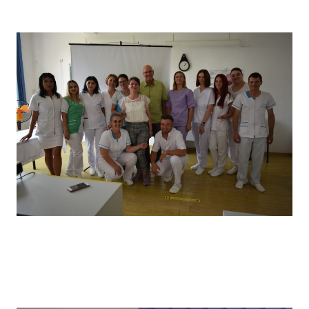
câștigătorii locului I
Vizita partenerilor noștri din Germania, desfășurată in
primăvara anului 2022, în cadrul căreia a avut loc un schimb
de experiență bine venit : elevii noștri au prezentat tehnici
de îngrijire uzuale și partenerii noștri germani au prezentat
tehnici de îngrijire la domiciliu .