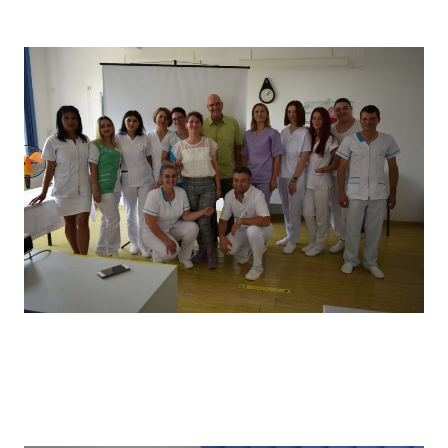
câștigătorii locului I
Vizita partenerilor noștri din Germania, desfășurată in
primăvara anului 2022, în cadrul căreia a avut loc un schimb
de experiență bine venit : elevii noștri au prezentat tehnici
de îngrijire uzuale și partenerii noștri germani au prezentat
tehnici de îngrijire la domiciliu .